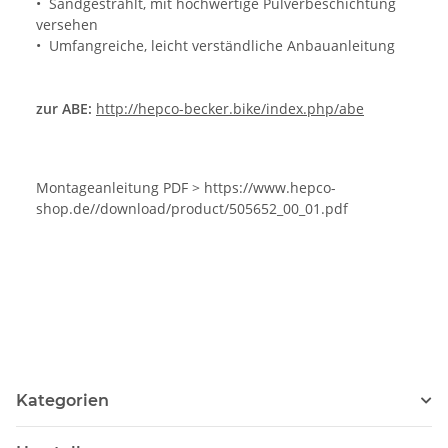
• Sandgestrahlt, mit hochwertige Pulverbeschichtung
versehen
• Umfangreiche, leicht verständliche Anbauanleitung
zur ABE:
http://hepco-becker.bike/index.php/abe
Montageanleitung PDF > https://www.hepco-
shop.de//download/product/505652_00_01.pdf
Kategorien