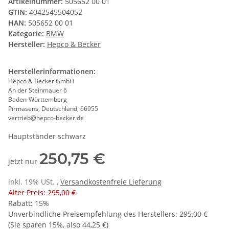
Artikelnummer:
505652 00 01
GTIN:
4042545504052
HAN:
505652 00 01
Kategorie:
BMW
Hersteller:
Hepco & Becker
Herstellerinformationen:
Hepco & Becker GmbH
An der Steinmauer 6
Baden-Württemberg
Pirmasens, Deutschland, 66955
vertrieb@hepco-becker.de
Hauptständer schwarz
250,75 €
jetzt nur
inkl. 19% USt. ,
Versandkostenfreie Lieferung
Alter Preis: 295,00 €
Rabatt:
15%
Unverbindliche Preisempfehlung des Herstellers
:
295,00 €
(Sie sparen
15%
, also
44,25 €
)