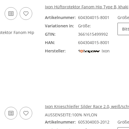
Ixon Hüftprotektor Fanom Hip Type B, khaki
Artikelnummer:
604304015-8001
Größ
Variationen in:
Größe:
Bit
GTIN:
3661615499992
HAN:
604304015-8001
Hersteller:
Ixon
Ixon Knieschleifer Silder Race 2.0, weiß/sc
AUSSENSEITE:100% NYLON
Artikelnummer:
605304003-2012
Größ