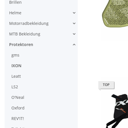
Brillen
Helme
Motorradbekleidung
MTB Bekleidung
Protektoren
gms
IXON
Leatt
TOP
LS2
O'Neal
Oxford
REV'IT!