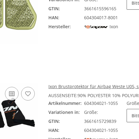
Bit
GTIN:
3661615596165
HAN:
604304017-8001
Hersteller:
Ixon
Ixon Brustprotektor für Airbag Weste U05,
AUSSENSEITE:90% POLYESTER 10% POLYUR
Artikelnummer:
604304021-1055
Größ
Variationen in:
Größe:
Bit
GTIN:
3661615729839
HAN:
604304021-1055