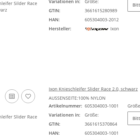
Variationen in:
Größe:
Bit
GTIN:
3661615280989
HAN:
605304003-2012
Hersteller:
Ixon
Ixon Knieschleifer Slider Race 2.0, schwarz
AUSSENSEITE:100% NYLON
Artikelnummer:
605304003-1001
Größ
Variationen in:
Größe:
Bit
GTIN:
3661615370864
HAN:
605304003-1001