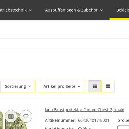
ntriebstechnik
Auspuffanlagen & Zubehör
Bekle
Sortierung
Artikel pro Seite
Ixon Brustprotektor Fanom Chest-2, khaki
Artikelnummer:
604304017-8001
Größ
Variationen in:
Größe: