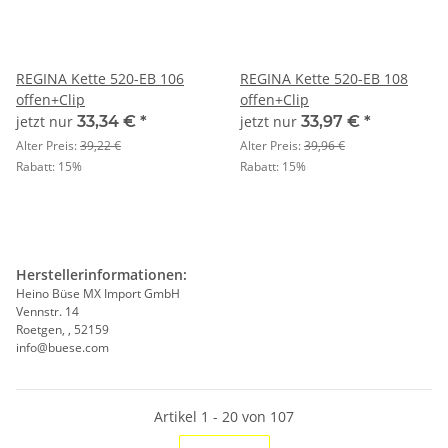
REGINA Kette 520-EB 106
REGINA Kette 520-EB 108
offen+Clip
offen+Clip
jetzt nur
33,34 €
*
jetzt nur
33,97 €
*
Alter Preis:
39,22 €
Alter Preis:
39,96 €
Rabatt:
15%
Rabatt:
15%
Herstellerinformationen:
Heino Büse MX Import GmbH
Vennstr. 14
Roetgen, , 52159
info@buese.com
Artikel 1 - 20 von 107