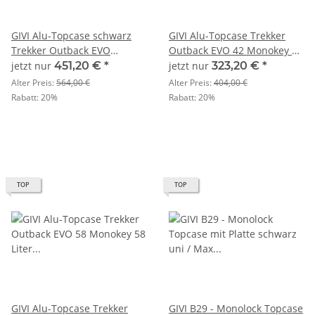
GIVI Alu-Topcase schwarz
GIVI Alu-Topcase Trekker
Trekker Outback EVO
Outback EVO 42 Monokey 42
Monokey 58 Liter / SMART
Liter / SMART SECURITY
jetzt nur
451,20 €
*
jetzt nur
323,20 €
*
SECURITY LOCK
LOCK
Alter Preis:
564,00 €
Alter Preis:
404,00 €
Rabatt:
20%
Rabatt:
20%
TOP
TOP
GIVI Alu-Topcase Trekker
GIVI B29 - Monolock Topcase