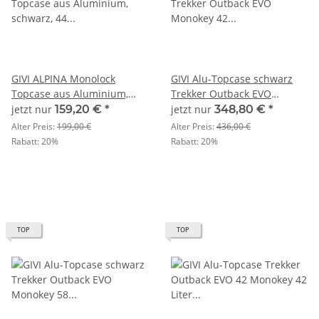
GIVI ALPINA Monolock
GIVI Alu-Topcase schwarz
Topcase aus Aluminium,
Trekker Outback EVO
schwarz, 44 Liter, mit
Monokey 42 Liter / SMART
jetzt nur
159,20 €
*
jetzt nur
348,80 €
*
Universalplatte und
SECURITY LOCK
Alter Preis:
199,00 €
Alter Preis:
436,00 €
Montagekit
Rabatt:
20%
Rabatt:
20%
TOP
TOP