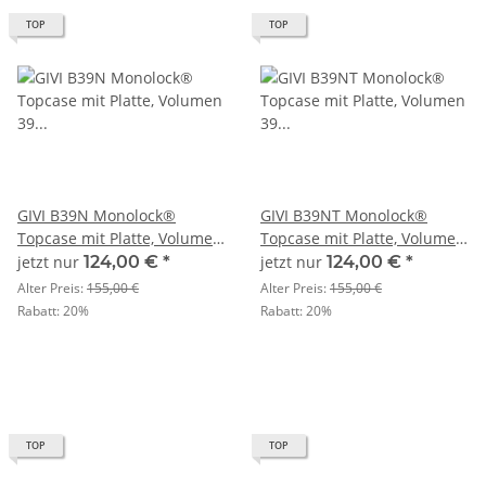
TOP
TOP
GIVI B39N Monolock®
GIVI B39NT Monolock®
Topcase mit Platte, Volumen
Topcase mit Platte, Volumen
39 Liter, mit roten
39 Liter, mit transparenten
jetzt nur
124,00 €
*
jetzt nur
124,00 €
*
Reflektoren
Reflektoren
Alter Preis:
155,00 €
Alter Preis:
155,00 €
Rabatt:
20%
Rabatt:
20%
TOP
TOP