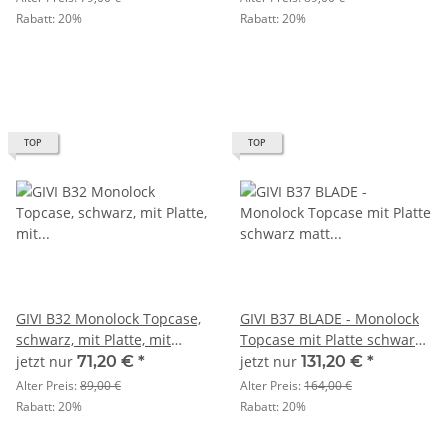
Rabatt:
20%
Rabatt:
20%
TOP
TOP
GIVI B32 Monolock Topcase,
GIVI B37 BLADE - Monolock
schwarz, mit Platte, mit
Topcase mit Platte schwarz
glänzendem schwarzen
matt / Max Zuladung 3 kg
jetzt nur
71,20 €
*
jetzt nur
131,20 €
*
Einsatz, 32 Liter
Alter Preis:
89,00 €
Alter Preis:
164,00 €
Rabatt:
20%
Rabatt:
20%