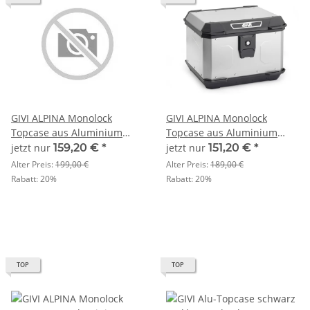
GIVI ALPINA Monolock
GIVI ALPINA Monolock
Topcase aus Aluminium
Topcase aus Aluminium
natur, 44 Liter, mit
natur, 44 Liter, mit
jetzt nur
159,20 €
*
jetzt nur
151,20 €
*
Universalplatte und
Universalplatte und
Alter Preis:
199,00 €
Alter Preis:
189,00 €
Montagekit
Montagekit
Rabatt:
20%
Rabatt:
20%
TOP
TOP