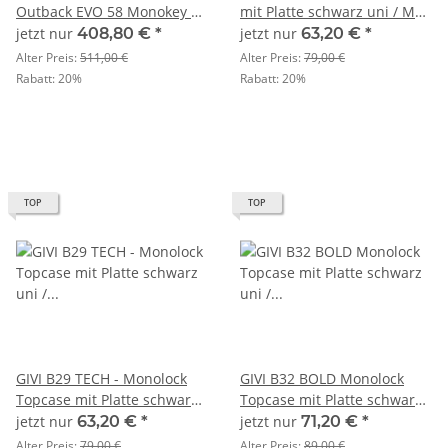
Outback EVO 58 Monokey 58
mit Platte schwarz uni / Max
Liter / SMART SECURITY
Zuladung 3 kg
jetzt nur
408,80 €
*
jetzt nur
63,20 €
*
LOCK
Alter Preis:
511,00 €
Alter Preis:
79,00 €
Rabatt:
20%
Rabatt:
20%
TOP
TOP
GIVI B29 TECH - Monolock
GIVI B32 BOLD Monolock
Topcase mit Platte schwarz
Topcase mit Platte schwarz
uni / Max Zuladung 3 kg
uni / 32 Liter Volumen / max
jetzt nur
63,20 €
*
jetzt nur
71,20 €
*
Zuladung 3 kg
Alter Preis:
79,00 €
Alter Preis:
89,00 €