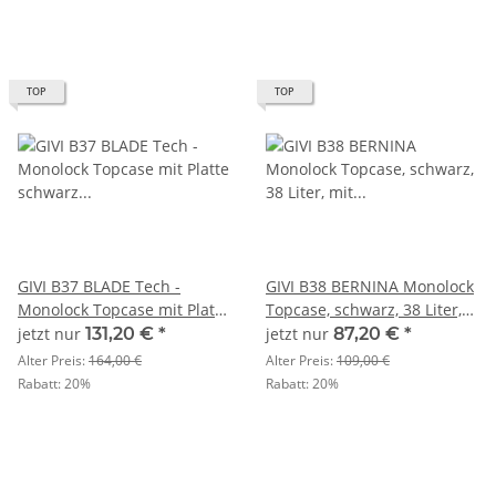
TOP
TOP
GIVI B37 BLADE Tech -
GIVI B38 BERNINA Monolock
Monolock Topcase mit Platte
Topcase, schwarz, 38 Liter,
schwarz matt / Max
mit Universalplatte und
jetzt nur
131,20 €
*
jetzt nur
87,20 €
*
Zuladung 3 kg
Montagekit
Alter Preis:
164,00 €
Alter Preis:
109,00 €
Rabatt:
20%
Rabatt:
20%