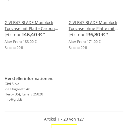
GIVI B47 BLADE Monolock
GIVI B47 BLADE Monolock
Topcase mit Platte Carbon
Topcase ohne Platte mit
Optik / Max Zuladung 3 kg
roten Reflektoren / Max
jetzt nur
146,40 €
*
jetzt nur
136,80 €
*
Zuladung 3 kg
Alter Preis:
183,00 €
Alter Preis:
171,00 €
Rabatt:
20%
Rabatt:
20%
Herstellerinformationen:
GIVI S.p.a.
Via Ungaretti 48
Flero (BS), Italien, 25020
info@givi.it
Artikel 1 - 20 von 127