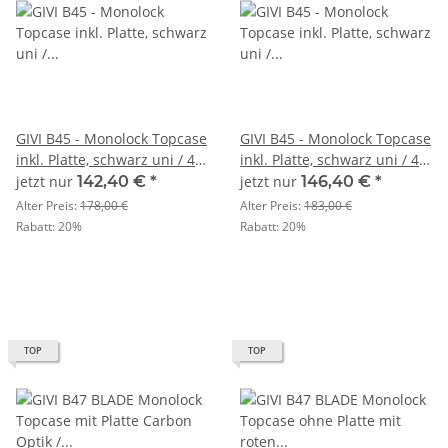
GIVI B45 - Monolock Topcase
GIVI B45 - Monolock Topcase
inkl. Platte, schwarz uni / 45
inkl. Platte, schwarz uni / 45
Liter Volumen / graue
Liter Volumen / schwarze
jetzt nur
142,40 €
*
jetzt nur
146,40 €
*
Einsätze
Einsätze
Alter Preis:
178,00 €
Alter Preis:
183,00 €
Rabatt:
20%
Rabatt:
20%
TOP
TOP