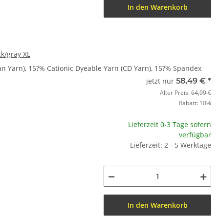
In den Warenkorb
k/gray XL
n Yarn), 15?% Cationic Dyeable Yarn (CD Yarn), 15?% Spandex
jetzt nur
58,49 €
*
Alter Preis:
64,99 €
Rabatt:
10%
Lieferzeit 0-3 Tage sofern
verfügbar
Lieferzeit: 2 - 5 Werktage
In den Warenkorb