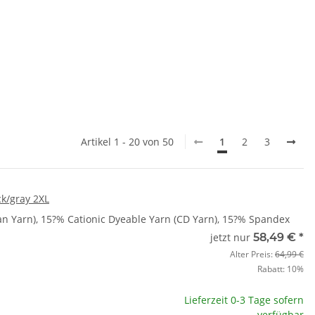
Artikel 1 - 20 von 50
1
2
3
k/gray 2XL
n Yarn), 15?% Cationic Dyeable Yarn (CD Yarn), 15?% Spandex
jetzt nur
58,49 €
*
Alter Preis:
64,99 €
Rabatt:
10%
Lieferzeit 0-3 Tage sofern
verfügbar