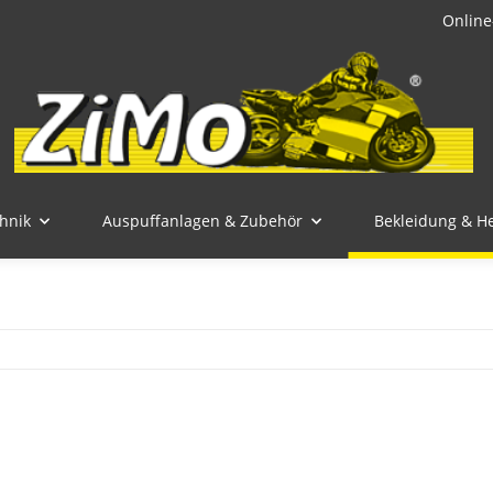
Online
hnik
Auspuffanlagen & Zubehör
Bekleidung & H