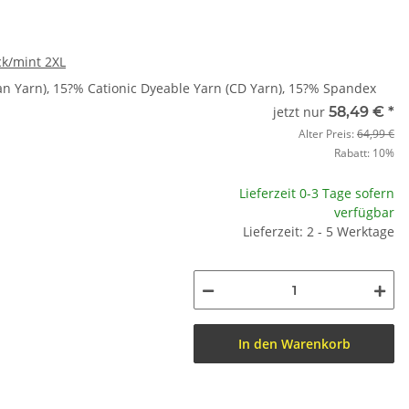
ck/mint 2XL
n Yarn), 15?% Cationic Dyeable Yarn (CD Yarn), 15?% Spandex
jetzt nur
58,49 €
*
Alter Preis:
64,99 €
Rabatt:
10%
Lieferzeit 0-3 Tage sofern
verfügbar
Lieferzeit: 2 - 5 Werktage
In den Warenkorb