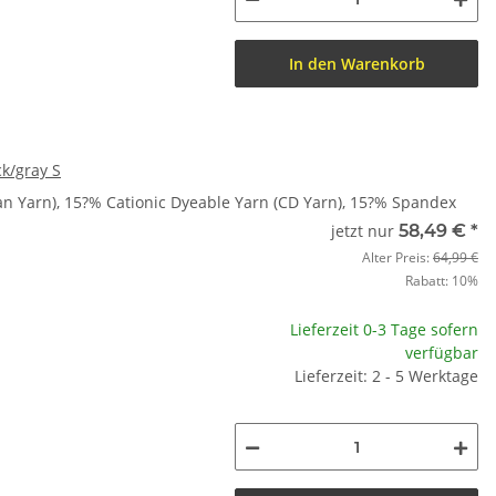
In den Warenkorb
k/gray S
n Yarn), 15?% Cationic Dyeable Yarn (CD Yarn), 15?% Spandex
jetzt nur
58,49 €
*
Alter Preis:
64,99 €
Rabatt:
10%
Lieferzeit 0-3 Tage sofern
verfügbar
Lieferzeit: 2 - 5 Werktage