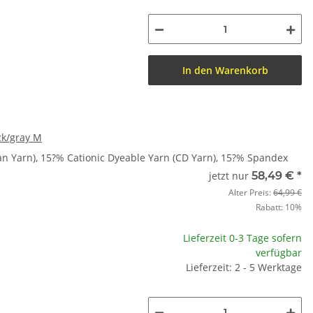
In den Warenkorb
ck/gray M
n Yarn), 15?% Cationic Dyeable Yarn (CD Yarn), 15?% Spandex
jetzt nur
58,49 €
*
Alter Preis:
64,99 €
Rabatt:
10%
Lieferzeit 0-3 Tage sofern
verfügbar
Lieferzeit: 2 - 5 Werktage