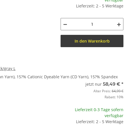
Lieferzeit: 2 - 5 Werktage
In den Warenkorb
k/gray L
n Yarn), 15?% Cationic Dyeable Yarn (CD Yarn), 15?% Spandex
jetzt nur
58,49 €
*
Alter Preis:
64,99 €
Rabatt:
10%
Lieferzeit 0-3 Tage sofern
verfügbar
Lieferzeit: 2 - 5 Werktage