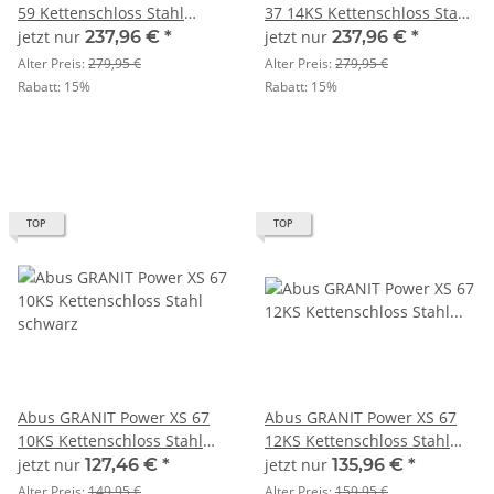
59 Kettenschloss Stahl
37 14KS Kettenschloss Stahl
schwarz
schwarz
jetzt nur
237,96 €
*
jetzt nur
237,96 €
*
Alter Preis:
279,95 €
Alter Preis:
279,95 €
Rabatt:
15%
Rabatt:
15%
TOP
TOP
Abus GRANIT Power XS 67
Abus GRANIT Power XS 67
10KS Kettenschloss Stahl
12KS Kettenschloss Stahl
schwarz
schwarz,gelb
jetzt nur
127,46 €
*
jetzt nur
135,96 €
*
Alter Preis:
149,95 €
Alter Preis:
159,95 €