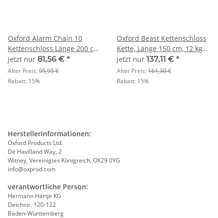
Oxford Alarm Chain 10
Oxford Beast Kettenschloss
Kettenschloss Länge 200 cm
Kette, Länge 150 cm, 12 kg
schwarz
schwarz
jetzt nur
81,56 €
*
jetzt nur
137,11 €
*
Alter Preis:
95,95 €
Alter Preis:
161,30 €
Rabatt:
15%
Rabatt:
15%
Herstellerinformationen:
Oxford Products Ltd.
De Havilland Way, 2
Witney, Vereinigtes Königreich, OX29 0YG
info@oxprod.com
verantwortliche Person:
Hermann Hartje KG
Deichstr. 120-122
Baden-Württemberg