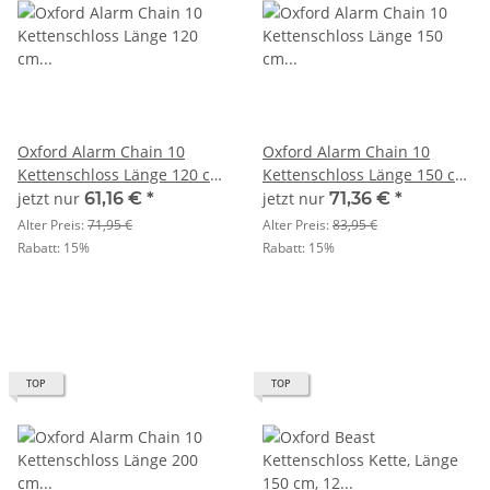
Oxford Alarm Chain 10
Oxford Alarm Chain 10
Kettenschloss Länge 120 cm
Kettenschloss Länge 150 cm
schwarz
schwarz
jetzt nur
61,16 €
*
jetzt nur
71,36 €
*
Alter Preis:
71,95 €
Alter Preis:
83,95 €
Rabatt:
15%
Rabatt:
15%
TOP
TOP