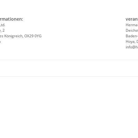
ormationen:
veran
Ltd.
Herman
, 2
Deichs
tes Königreich, OX29 0YG
Baden
m
Hoya, 
info@h