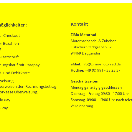
Kontakt
öglichkeiten:
ZiMo-Motorrad
al Checkout
Motorradhandel & Zubehör
r Bezahlen
Östlicher Stadtgraben 32
al
94469 Deggendorf
Lastschrift
eMail:
info@zimo-motorrad.de
nungskauf mit Ratepay
Hotline:
+49 (0) 991 - 38 23 37
t- und Debitkarte
weisung
Geschäftszeiten
überweisen den Rechnungsbetrag
Montag ganztägig geschlossen
orkasse Überweisung.
Dienstag - Freitag 09:30 - 17:00 Uhr
le Pay
Samstag 09:00 - 13:00 Uhr nach tele
Vereinbarung
e Pay