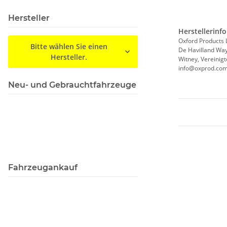
Hersteller
Herstellerinf
Oxford Products 
Bitte wählen Sie einen
De Havilland Way
Hersteller.
Witney, Vereinig
info@oxprod.co
Neu- und Gebrauchtfahrzeuge
Fahrzeugankauf