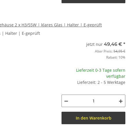
häuse 2 x H3/55W | klares Glas | Halter | E-geprüft
| Halter | E-geprüft
jetzt nur
49,46 €
*
Alter Preis:
54,95 €
Rabatt:
10%
Lieferzeit 0-3 Tage sofern
verfügbar
Lieferzeit: 2 - 5 Werktage
In den Warenkorb