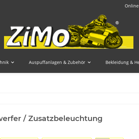
Online
hnik
Auspuffanlagen & Zubehör
Bekleidung & H
erfer / Zusatzbeleuchtung