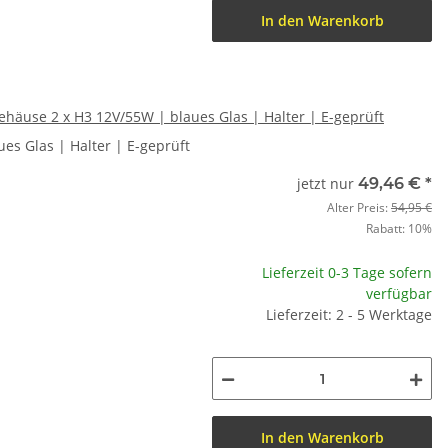
In den Warenkorb
ehäuse 2 x H3 12V/55W | blaues Glas | Halter | E-geprüft
es Glas | Halter | E-geprüft
jetzt nur
49,46 €
*
Alter Preis:
54,95 €
Rabatt:
10%
Lieferzeit 0-3 Tage sofern
verfügbar
Lieferzeit: 2 - 5 Werktage
In den Warenkorb