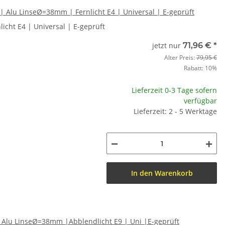
| Alu LinseØ=38mm | Fernlicht E4 | Universal | E-geprüft
icht E4 | Universal | E-geprüft
jetzt nur
71,96 €
*
Alter Preis:
79,95 €
Rabatt:
10%
Lieferzeit 0-3 Tage sofern
verfügbar
Lieferzeit: 2 - 5 Werktage
In den Warenkorb
| Alu LinseØ=38mm |Abblendlicht E9 | Uni |E-geprüft