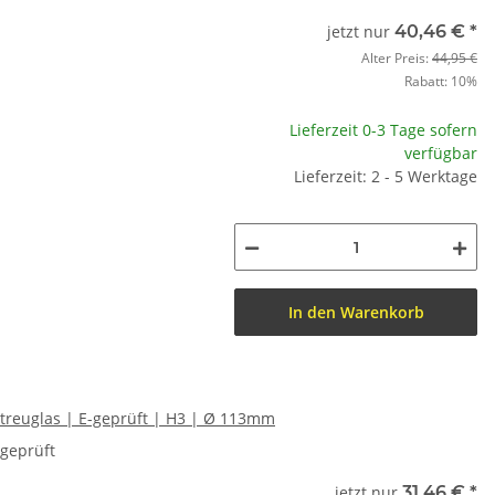
jetzt nur
40,46 €
*
Alter Preis:
44,95 €
Rabatt:
10%
Lieferzeit 0-3 Tage sofern
verfügbar
Lieferzeit: 2 - 5 Werktage
In den Warenkorb
Streuglas | E-geprüft | H3 | Ø 113mm
-geprüft
jetzt nur
31,46 €
*