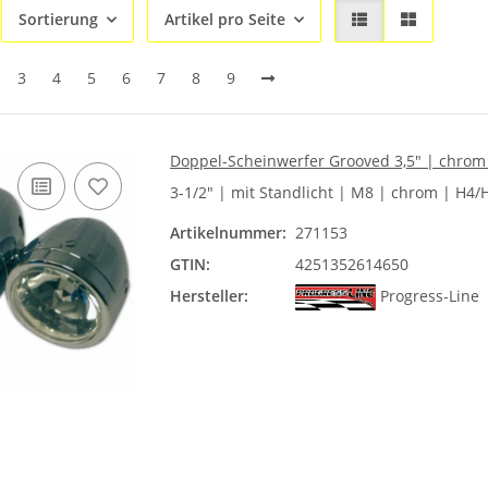
Sortierung
Artikel pro Seite
3
4
5
6
7
8
9
Doppel-Scheinwerfer Grooved 3,5" | chrom 
3-1/2" | mit Standlicht | M8 | chrom | H4/
Artikelnummer:
271153
GTIN:
4251352614650
Hersteller:
Progress-Line