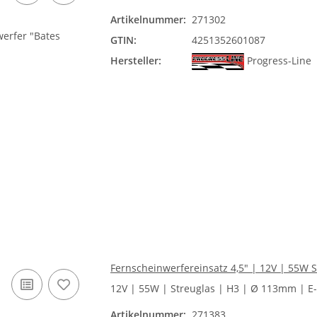
Artikelnummer:
271302
GTIN:
4251352601087
Hersteller:
Progress-Line
Fernscheinwerfereinsatz 4,5" | 12V | 55W 
12V | 55W | Streuglas | H3 | Ø 113mm | E
Artikelnummer:
271383