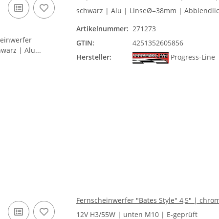
schwarz | Alu | LinseØ=38mm | Abblendlich
Artikelnummer:
271273
GTIN:
4251352605856
Hersteller:
Progress-Line
Fernscheinwerfer "Bates Style" 4,5" | chr
12V H3/55W | unten M10 | E-geprüft