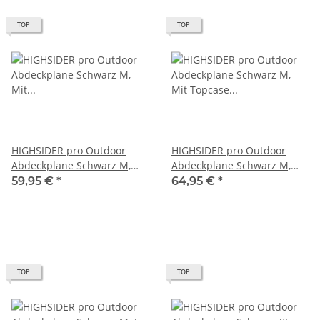
TOP
TOP
HIGHSIDER pro Outdoor
HIGHSIDER pro Outdoor
Abdeckplane Schwarz M,
Abdeckplane Schwarz M,
Mit Kennzeichenfenster
Mit Topcase (1Stck)
59,95 €
*
64,95 €
*
(1Stck)
TOP
TOP