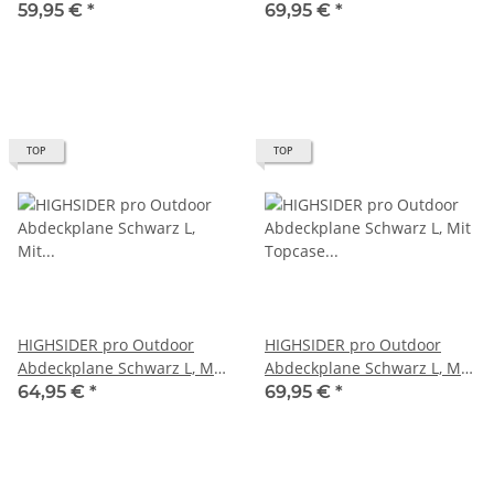
Duty, Moto / Scooter - M
Duty, Moto / Scooter - XL
59,95 €
*
69,95 €
*
(1Stck)
(1Stck)
TOP
TOP
HIGHSIDER pro Outdoor
HIGHSIDER pro Outdoor
Abdeckplane Schwarz L, Mit
Abdeckplane Schwarz L, Mit
Kennzeichenfenster (1Stck)
Topcase (1Stck)
64,95 €
*
69,95 €
*