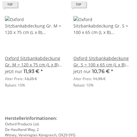
TOP
TOP
Oxford Sitzbankabdeckung
Oxford Sitzbankabdeckung
Gr. M = 120 x 75 cm (L x B)
Gr. S = 100 x 65 cm (L x B)
schwarz
schwarz
jetzt nur
11,93 €
*
jetzt nur
10,76 €
*
Alter Preis:
13,25 €
Alter Preis:
11,95 €
Rabatt:
10%
Rabatt:
10%
Herstellerinformationen:
Oxford Products Ltd.
De Havilland Way, 2
Witney, Vereinigtes Königreich, OX29 0YG