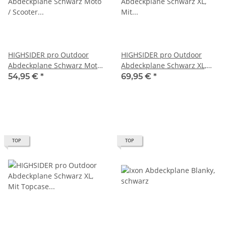
HIGHSIDER pro Outdoor
HIGHSIDER pro Outdoor
Abdeckplane Schwarz Moto
Abdeckplane Schwarz XL,
/ Scooter - S (1Stck)
Mit Kennzeichenfenster
54,95 €
*
69,95 €
*
(1Stck)
TOP
TOP