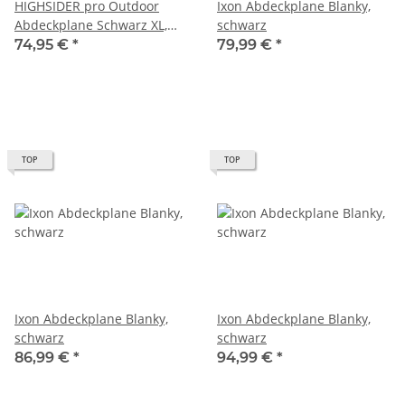
HIGHSIDER pro Outdoor
Ixon Abdeckplane Blanky,
Abdeckplane Schwarz XL,
schwarz
Mit Topcase (1Stck)
74,95 €
*
79,99 €
*
TOP
TOP
Ixon Abdeckplane Blanky,
Ixon Abdeckplane Blanky,
schwarz
schwarz
86,99 €
*
94,99 €
*