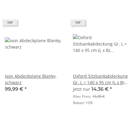
TOP
TOP
Ixon Abdeckplane Blanky,
Oxford Sitzbankabdeckung
schwarz
Gr. L = 140 x 95 cm (L x B)
schwarz
99,99 €
*
jetzt nur
14,36 €
*
Alter Preis:
15,95 €
Rabatt:
10%