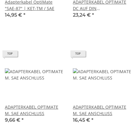
Adapterkabel OptiMate
ADAPTERKABEL OPTIMATE
"SAE-87" | KET-TM / SAE
DC AUF DIN
WINKELSTECKER
14,95 €
*
23,24 €
*
TOP
TOP
ADAPTERKABEL OPTIMATE
ADAPTERKABEL OPTIMATE
M. SAE ANSCHLUSS
M. SAE ANSCHLUSS
9,66 €
*
16,45 €
*