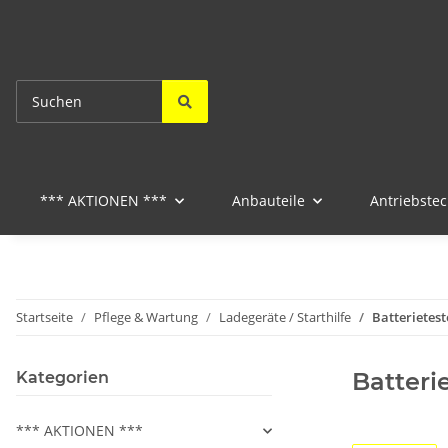
*** AKTIONEN ***
Anbauteile
Antriebstec
Startseite
Pflege & Wartung
Ladegeräte / Starthilfe
Batterietest
Batteri
Kategorien
*** AKTIONEN ***