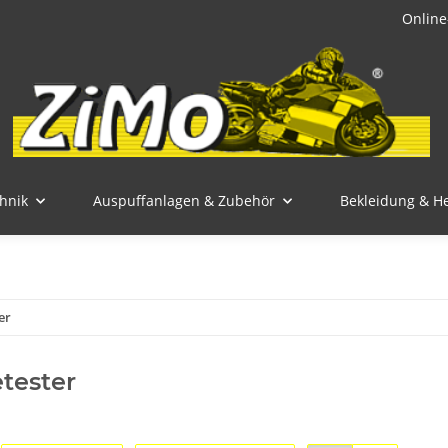
Online
hnik
Auspuffanlagen & Zubehör
Bekleidung & H
er
etester