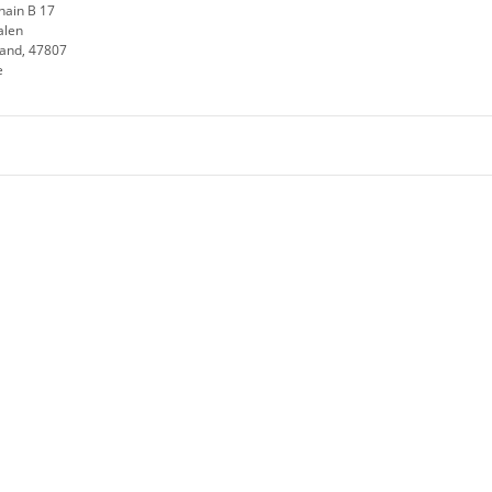
hain B 17
alen
land, 47807
e