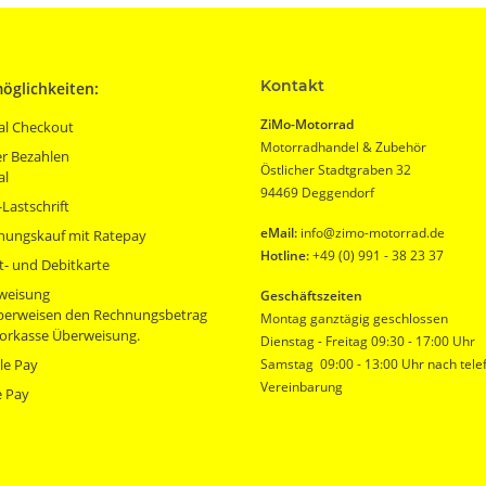
Kontakt
öglichkeiten:
ZiMo-Motorrad
al Checkout
Motorradhandel & Zubehör
r Bezahlen
Östlicher Stadtgraben 32
al
94469 Deggendorf
Lastschrift
eMail:
info@zimo-motorrad.de
nungskauf mit Ratepay
Hotline:
+49 (0) 991 - 38 23 37
t- und Debitkarte
weisung
Geschäftszeiten
überweisen den Rechnungsbetrag
Montag ganztägig geschlossen
orkasse Überweisung.
Dienstag - Freitag 09:30 - 17:00 Uhr
le Pay
Samstag 09:00 - 13:00 Uhr nach tele
Vereinbarung
e Pay