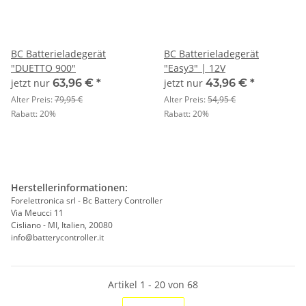
BC Batterieladegerät
BC Batterieladegerät
"DUETTO 900"
"Easy3" | 12V
jetzt nur
63,96 €
*
jetzt nur
43,96 €
*
Alter Preis:
79,95 €
Alter Preis:
54,95 €
Rabatt:
20%
Rabatt:
20%
Herstellerinformationen:
Forelettronica srl - Bc Battery Controller
Via Meucci 11
Cisliano - MI, Italien, 20080
info@batterycontroller.it
Artikel 1 - 20 von 68