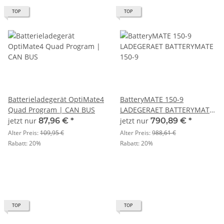
TOP
TOP
Batterieladegerät OptiMate4
BatteryMATE 150-9
Quad Program | CAN BUS
LADEGERAET BATTERYMATE
150-9
jetzt nur
87,96 €
*
jetzt nur
790,89 €
*
Alter Preis:
109,95 €
Alter Preis:
988,61 €
Rabatt:
20%
Rabatt:
20%
TOP
TOP