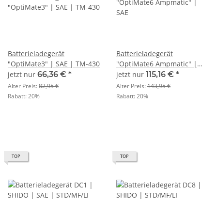
Batterieladegerät
Batterieladegerät
"OptiMate3" | SAE | TM-430
"OptiMate6 Ampmatic" |
SAE
jetzt nur
66,36 €
*
jetzt nur
115,16 €
*
Alter Preis:
82,95 €
Alter Preis:
143,95 €
Rabatt:
20%
Rabatt:
20%
TOP
TOP