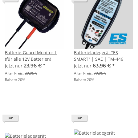
Batterie-Guard Monitor |
Batterieladegerät "ES
(für alle 12V Batterien)
SMART" | SAE | TM-446
jetzt nur
23,96 €
*
jetzt nur
63,96 €
*
Alter Preis:
29,95 €
Alter Preis:
79,95 €
Rabatt:
20%
Rabatt:
20%
TOP
TOP