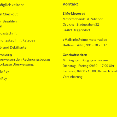
Kontakt
öglichkeiten:
ZiMo-Motorrad
al Checkout
Motorradhandel & Zubehör
r Bezahlen
Östlicher Stadtgraben 32
al
94469 Deggendorf
Lastschrift
eMail:
info@zimo-motorrad.de
nungskauf mit Ratepay
Hotline:
+49 (0) 991 - 38 23 37
t- und Debitkarte
weisung
Geschäftszeiten
überweisen den Rechnungsbetrag
Montag ganztägig geschlossen
orkasse Überweisung.
Dienstag - Freitag 09:30 - 17:00 Uhr
le Pay
Samstag 09:00 - 13:00 Uhr nach tele
Vereinbarung
e Pay