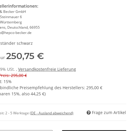
ellerinformationen:
 & Becker GmbH
 Steinmauer 6
-Württemberg
ens, Deutschland, 66955
eb@hepco-becker.de
ständer schwarz
250,75 €
 nur
19% USt. ,
Versandkostenfreie Lieferung
Preis: 295,00 €
t:
15%
bindliche Preisempfehlung des Herstellers
:
295,00 €
sparen
15%
, also
44,25 €
)
Frage zum Artikel
eit:
2 - 5 Werktage
(DE - Ausland abweichend)