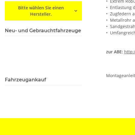
• Extrem Rob
• Entlastung 
Bitte wählen Sie einen
• Zugfedern a
Hersteller.
• Metallrohr 
• Sandgestrah
Neu- und Gebrauchtfahrzeuge
• Umfangreich
zur ABE:
http:
Montageanleit
Fahrzeugankauf