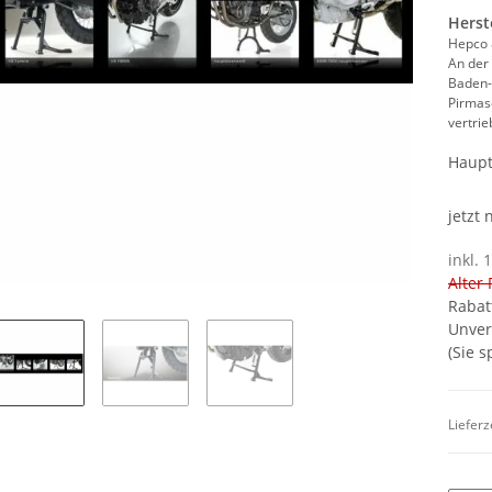
Herst
Hepco
An der
Baden
Pirmas
vertri
Haupt
jetzt
inkl. 
Alter 
Rabat
Unver
(Sie 
Lieferz