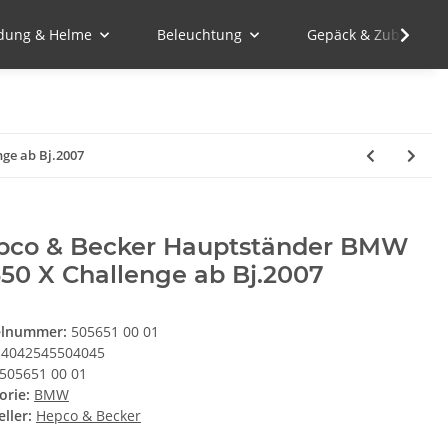
idung & Helme
Beleuchtung
Gepäck & Zubehör
ge ab Bj.2007
pco & Becker Hauptständer BMW
50 X Challenge ab Bj.2007
elnummer:
505651 00 01
4042545504045
505651 00 01
orie:
BMW
ller:
Hepco & Becker