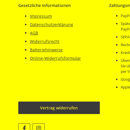
Gesetzliche Informationen
Zahlungsm
PayP
Impressum
Späte
Datenschutzerklärung
PayP
AGB
SEPA-
Widerrufsrecht
Rech
Batteriehinweise
Kredi
Online-Widerrufsformular
Über
Sie 
per V
Goog
Appl
Vertrag widerrufen