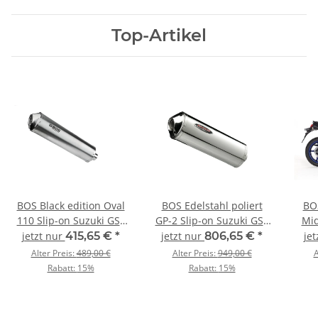
Top-Artikel
BOS Black edition Oval
BOS Edelstahl poliert
BOS
110 Slip-on Suzuki GSF
GP-2 Slip-on Suzuki GSX
Midg
600 Bandit Bj. 1996-2004
1300 R Hayabusa Bj.
SF
jetzt nur
415,65 €
*
jetzt nur
806,65 €
*
jet
Oval Slip-on
2008-2016 GP-2 Slip-on
200
Alter Preis:
489,00 €
Alter Preis:
949,00 €
A
4-2
Rabatt:
15%
Rabatt:
15%