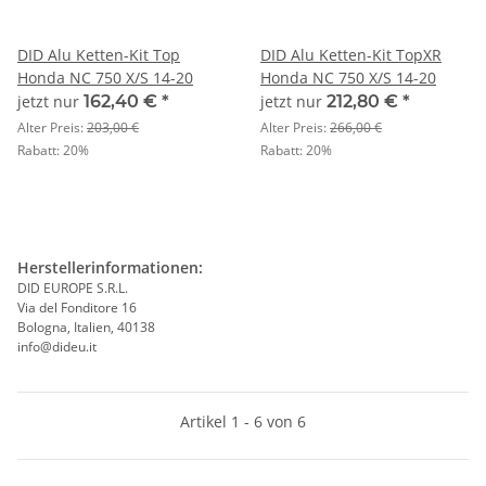
DID Alu Ketten-Kit Top
DID Alu Ketten-Kit TopXR
Honda NC 750 X/S 14-20
Honda NC 750 X/S 14-20
jetzt nur
162,40 €
*
jetzt nur
212,80 €
*
Alter Preis:
203,00 €
Alter Preis:
266,00 €
Rabatt:
20%
Rabatt:
20%
Herstellerinformationen:
DID EUROPE S.R.L.
Via del Fonditore 16
Bologna, Italien, 40138
info@dideu.it
Artikel 1 - 6 von 6