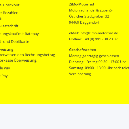
ZiMo-Motorrad
al Checkout
Motorradhandel & Zubehör
r Bezahlen
Östlicher Stadtgraben 32
al
94469 Deggendorf
Lastschrift
eMail:
info@zimo-motorrad.de
nungskauf mit Ratepay
Hotline:
+49 (0) 991 - 38 23 37
t- und Debitkarte
weisung
Geschäftszeiten
überweisen den Rechnungsbetrag
Montag ganztägig geschlossen
orkasse Überweisung.
Dienstag - Freitag 09:30 - 17:00 Uhr
le Pay
Samstag 09:00 - 13:00 Uhr nach tele
Vereinbarung
e Pay