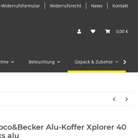
-Widerrufsformular
Widerrufsrecht
News
Kontakt
0,00 €
elme
Beleuchtung
Gepäck & Zubehör
M
co&Becker Alu-Koffer Xplorer 40
ks alu