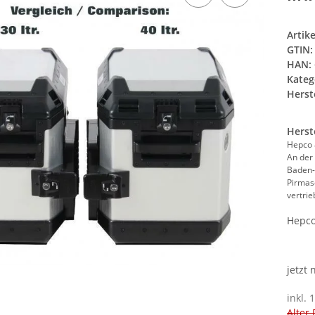
Artik
GTIN:
HAN:
Kateg
Herste
Herst
Hepco
An der
Baden
Pirmas
vertri
Hepco
jetzt
inkl. 
Alter 