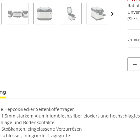
Rabat
Unver
(Sie 
Lieferz
ung
le Hepco&Becker Seitenkofferträger
us 1,5mm starkem Aluminiumblech,silber eloxiert und hochschlagfes
Schläge und Bodenkontakte
 Stoßkanten, eingelassene Verzurrösen
lschlösser, integrierte Tragegriffe