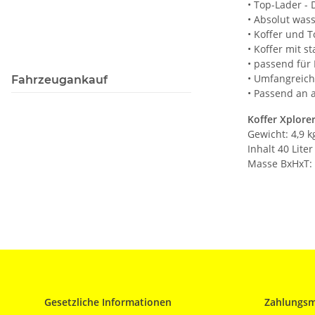
• Top-Lader - 
• Absolut was
• Koffer und T
• Koffer mit s
• passend für
• Umfangreich
Fahrzeugankauf
• Passend an 
Koffer Xplorer
Gewicht: 4,9 k
Inhalt 40 Liter
Masse BxHxT: 
Gesetzliche Informationen
Zahlungsm