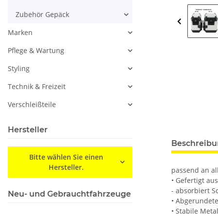
Zubehör Gepäck
Marken
Pflege & Wartung
Styling
Technik & Freizeit
Verschleißteile
Hersteller
Beschreib
Bitte wählen Sie einen
Hersteller.
passend an al
• Gefertigt a
- absorbiert 
Neu- und Gebrauchtfahrzeuge
• Abgerundete
• Stabile Metal