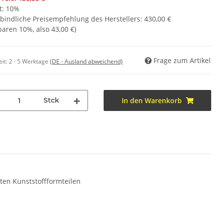
t:
10%
bindliche Preisempfehlung des Herstellers
:
430,00 €
sparen
10%
, also
43,00 €
)
Frage zum Artikel
eit:
2 - 5 Werktage
(DE - Ausland abweichend)
Stck
In den Warenkorb
ten Kunststoffformteilen