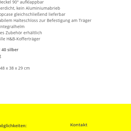
Deckel 90° aufklappbar
serdicht, kein Aluminiumabrieb
opcase gleichschließend lieferbar
tabilem Halteschloss zur Befestigung am Träger
 Integralhelm
es Zubehör erhältlich
alle H&B-Kofferträger
 40 silber
g
48 x 38 x 29 cm
Kontakt
öglichkeiten: