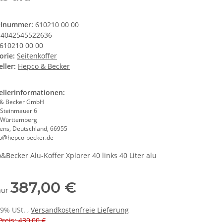
elnummer:
610210 00 00
4042545522636
610210 00 00
orie:
Seitenkoffer
ller:
Hepco & Becker
ellerinformationen:
 & Becker GmbH
 Steinmauer 6
-Württemberg
ens, Deutschland, 66955
eb@hepco-becker.de
&Becker Alu-Koffer Xplorer 40 links 40 Liter alu
387,00 €
 nur
19% USt. ,
Versandkostenfreie Lieferung
Preis: 430,00 €