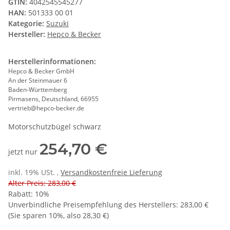
GTIN:
4042545545277
HAN:
501333 00 01
Kategorie:
Suzuki
Hersteller:
Hepco & Becker
Herstellerinformationen:
Hepco & Becker GmbH
An der Steinmauer 6
Baden-Württemberg
Pirmasens, Deutschland, 66955
vertrieb@hepco-becker.de
Motorschutzbügel schwarz
254,70 €
jetzt nur
inkl. 19% USt. ,
Versandkostenfreie Lieferung
Alter Preis: 283,00 €
Rabatt:
10%
Unverbindliche Preisempfehlung des Herstellers
:
283,00 €
(Sie sparen
10%
, also
28,30 €
)