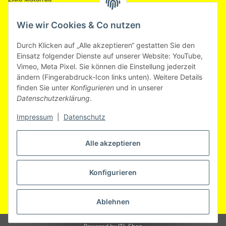
Motorradhandel & Zubehör
Östlicher Stadtgraben 32
Wie wir Cookies & Co nutzen
94469 Deggendorf
Durch Klicken auf „Alle akzeptieren“ gestatten Sie den
eMail:
info@zimo-motorrad.de
Einsatz folgender Dienste auf unserer Website: YouTube,
Hotline:
+49 (0) 991 - 38 23 37
Vimeo, Meta Pixel. Sie können die Einstellung jederzeit
ändern (Fingerabdruck-Icon links unten). Weitere Details
Geschäftszeiten
finden Sie unter
Konfigurieren
und in unserer
Montag ganztägig geschlossen
Datenschutzerklärung
.
Dienstag - Freitag 09:30 - 17:00 Uhr
Samstag 09:00 - 13:00 Uhr nach telefonischer Vereinbarung
Impressum
|
Datenschutz
Vertrag widerrufen
Alle akzeptieren
Konfigurieren
* Alle Preise inkl. gesetzlicher USt., zzgl.
Versand
Ablehnen