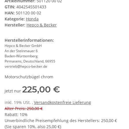
Artikelnummer:
501120 00 02
GTIN:
4042545501433
HAN:
501120 00 02
Kategorie:
Honda
Hersteller:
Hepco & Becker
Herstellerinformationen:
Hepco & Becker GmbH
An der Steinmauer 6
Baden-Württemberg
Pirmasens, Deutschland, 66955
vertrieb@hepco-becker.de
Motorschutzbügel chrom
225,00 €
jetzt nur
inkl. 19% USt. ,
Versandkostenfreie Lieferung
Alter Preis: 250,00 €
Rabatt:
10%
Unverbindliche Preisempfehlung des Herstellers
:
250,00 €
(Sie sparen
10%
, also
25,00 €
)