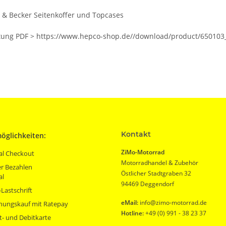
o & Becker Seitenkoffer und Topcases
ung PDF > https://www.hepco-shop.de//download/product/650103
Kontakt
öglichkeiten:
ZiMo-Motorrad
al Checkout
Motorradhandel & Zubehör
r Bezahlen
Östlicher Stadtgraben 32
al
94469 Deggendorf
Lastschrift
eMail:
info@zimo-motorrad.de
nungskauf mit Ratepay
Hotline:
+49 (0) 991 - 38 23 37
t- und Debitkarte