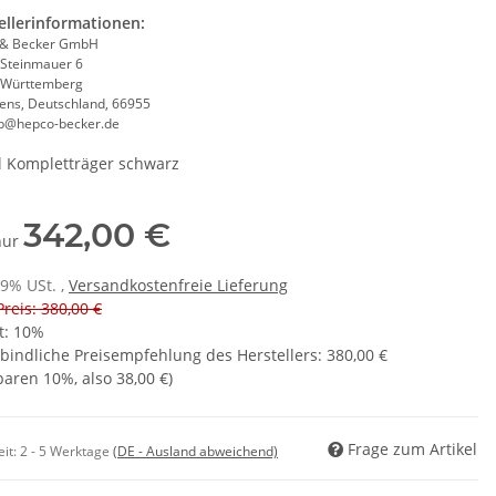
ellerinformationen:
 & Becker GmbH
 Steinmauer 6
-Württemberg
ens, Deutschland, 66955
eb@hepco-becker.de
l Kompletträger schwarz
342,00 €
 nur
19% USt. ,
Versandkostenfreie Lieferung
Preis: 380,00 €
t:
10%
bindliche Preisempfehlung des Herstellers
:
380,00 €
sparen
10%
, also
38,00 €
)
Frage zum Artikel
eit:
2 - 5 Werktage
(DE - Ausland abweichend)