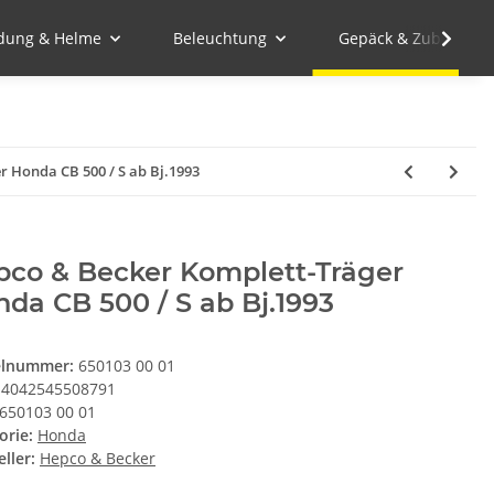
idung & Helme
Beleuchtung
Gepäck & Zubehör
 Honda CB 500 / S ab Bj.1993
pco & Becker Komplett-Träger
da CB 500 / S ab Bj.1993
elnummer:
650103 00 01
4042545508791
650103 00 01
orie:
Honda
ller:
Hepco & Becker