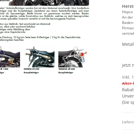
Herst
Hepco
An der
Baden
Pirmas
vertri
Metal
jetzt
inkl. 
Alter 
Rabat
Unver
(Sie 
Lieferz