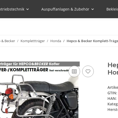
ntriebstechnik
Auspuffanlagen & Zubehör
Bekle
 & Becker
Komplettträger
Honda
Hepco & Becker Komplett-Träger
He
Hon
Artik
GTIN:
HAN:
Kateg
Herste