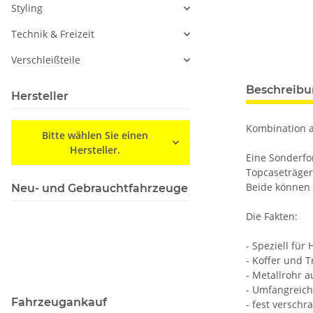
Styling
Technik & Freizeit
Verschleißteile
Beschreib
Hersteller
Kombination a
Bitte wählen Sie einen
Hersteller.
Eine Sonderfo
Topcaseträger
Beide können
Neu- und Gebrauchtfahrzeuge
Die Fakten:
- Speziell für
- Koffer und 
- Metallrohr 
- Umfangreich
Fahrzeugankauf
- fest versch