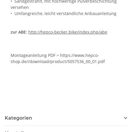
• Sandgestrahlt, mit hochwertige Pulverbeschichtung
versehen
• Umfangreiche, leicht verständliche Anbauanleitung
zur ABE:
http://hepco-becker.bike/index.php/abe
Montageanleitung PDF > https://www.hepco-
shop.de//download/product/5057536_00_01.pdf
Kategorien