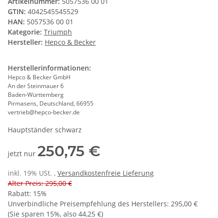
Artikelnummer:
5057536 00 01
GTIN:
4042545545529
HAN:
5057536 00 01
Kategorie:
Triumph
Hersteller:
Hepco & Becker
Herstellerinformationen:
Hepco & Becker GmbH
An der Steinmauer 6
Baden-Württemberg
Pirmasens, Deutschland, 66955
vertrieb@hepco-becker.de
Hauptständer schwarz
250,75 €
jetzt nur
inkl. 19% USt. ,
Versandkostenfreie Lieferung
Alter Preis: 295,00 €
Rabatt:
15%
Unverbindliche Preisempfehlung des Herstellers
:
295,00 €
(Sie sparen
15%
, also
44,25 €
)