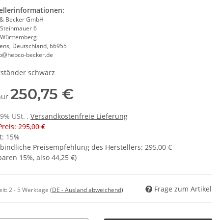
ellerinformationen:
 & Becker GmbH
 Steinmauer 6
-Württemberg
ens, Deutschland, 66955
eb@hepco-becker.de
ständer schwarz
250,75 €
 nur
19% USt. ,
Versandkostenfreie Lieferung
Preis: 295,00 €
t:
15%
bindliche Preisempfehlung des Herstellers
:
295,00 €
sparen
15%
, also
44,25 €
)
Frage zum Artikel
eit:
2 - 5 Werktage
(DE - Ausland abweichend)