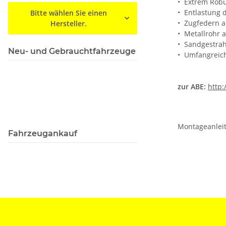
• Extrem Rob
• Entlastung 
Bitte wählen Sie einen
• Zugfedern a
Hersteller.
• Metallrohr 
• Sandgestrah
Neu- und Gebrauchtfahrzeuge
• Umfangreich
zur ABE:
http:
Montageanleit
Fahrzeugankauf