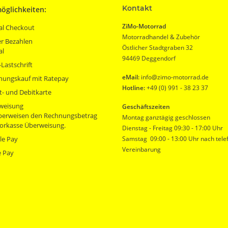
Kontakt
öglichkeiten:
ZiMo-Motorrad
al Checkout
Motorradhandel & Zubehör
r Bezahlen
Östlicher Stadtgraben 32
al
94469 Deggendorf
Lastschrift
eMail:
info@zimo-motorrad.de
nungskauf mit Ratepay
Hotline:
+49 (0) 991 - 38 23 37
t- und Debitkarte
weisung
Geschäftszeiten
überweisen den Rechnungsbetrag
Montag ganztägig geschlossen
orkasse Überweisung.
Dienstag - Freitag 09:30 - 17:00 Uhr
le Pay
Samstag 09:00 - 13:00 Uhr nach tele
Vereinbarung
e Pay