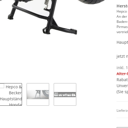
Herst
Hepco
An der
Baden
Pirmas
vertri
Haupt
jetzt
inkl. 
Alter 
Rabat
Unver
(Sie 
Lieferz