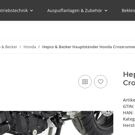
ntriebstechnik
Auspuffanlagen & Zubehör
Bekle
 & Becker
Honda
Hepco & Becker Hauptständer Honda Crossrunner 
He
Cro
Artik
GTIN:
HAN:
Kateg
Herste