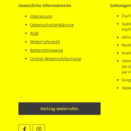
Gesetzliche Informationen
Zahlungsm
PayP
Impressum
Späte
Datenschutzerklärung
PayP
AGB
SEPA-
Widerrufsrecht
Rech
Batteriehinweise
Kredi
Online-Widerrufsformular
Über
Sie 
per V
Goog
Appl
Vertrag widerrufen