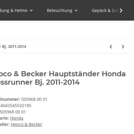
idung & Helme
Beleuchtung
Gepäck & Zubehör
Bj. 2011-2014
pco & Becker Hauptständer Honda
ssrunner Bj. 2011-2014
elnummer:
505968 00 01
4042545532185
505968 00 01
orie:
Honda
ller:
Hepco & Becker