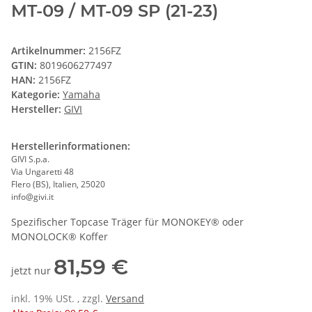
MT-09 / MT-09 SP (21-23)
Artikelnummer:
2156FZ
GTIN:
8019606277497
HAN:
2156FZ
Kategorie:
Yamaha
Hersteller:
GIVI
Herstellerinformationen:
GIVI S.p.a.
Via Ungaretti 48
Flero (BS), Italien, 25020
info@givi.it
Spezifischer Topcase Träger für MONOKEY® oder
MONOLOCK® Koffer
81,59 €
jetzt nur
inkl. 19% USt. , zzgl.
Versand