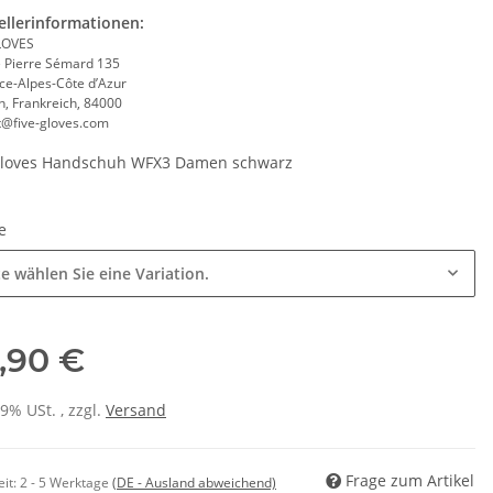
ellerinformationen:
LOVES
 Pierre Sémard 135
ce-Alpes-Côte d’Azur
n, Frankreich, 84000
t@five-gloves.com
Gloves Handschuh WFX3 Damen schwarz
se
te wählen Sie eine Variation.
,90 €
19% USt. , zzgl.
Versand
Frage zum Artikel
eit:
2 - 5 Werktage
(DE - Ausland abweichend)