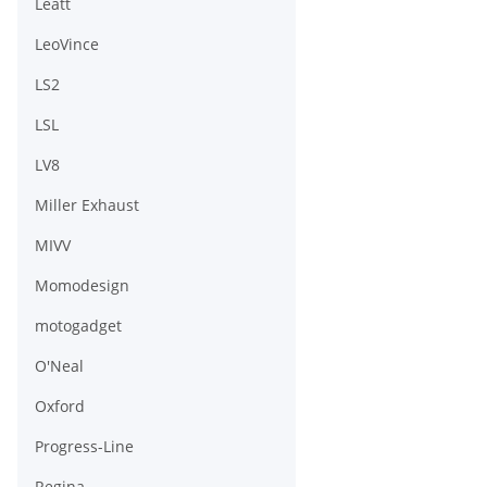
Leatt
LeoVince
LS2
LSL
LV8
Miller Exhaust
MIVV
Momodesign
motogadget
O'Neal
Oxford
Progress-Line
Regina