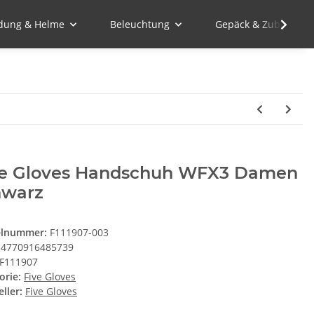
idung & Helme
Beleuchtung
Gepäck & Zubehör
ve Gloves Handschuh WFX3 Damen
hwarz
elnummer:
F111907-003
4770916485739
F111907
orie:
Five Gloves
ller:
Five Gloves