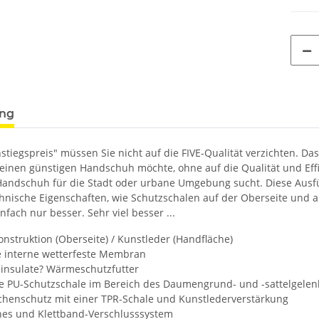
ung
stiegspreis" müssen Sie nicht auf die FIVE-Qualität verzichten. Da
 einen günstigen Handschuh möchte, ohne auf die Qualität und Ef
Handschuh für die Stadt oder urbane Umgebung sucht. Diese Ausfüh
hnische Eigenschaften, wie Schutzschalen auf der Oberseite und 
fach nur besser. Sehr viel besser ...
nstruktion (Oberseite) / Kunstleder (Handfläche)
e interne wetterfeste Membran
hinsulate? Wärmeschutzfutter
ige PU-Schutzschale im Bereich des Daumengrund- und -sattelgele
chenschutz mit einer TPR-Schale und Kunstlederverstärkung
ches und Klettband-Verschlusssystem