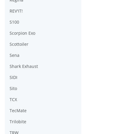
REV'IT!
S100
Scorpion Exo
Scottoiler
Sena
Shark Exhaust
SIDI
Sito
TCX
TecMate
Trilobite
TRW