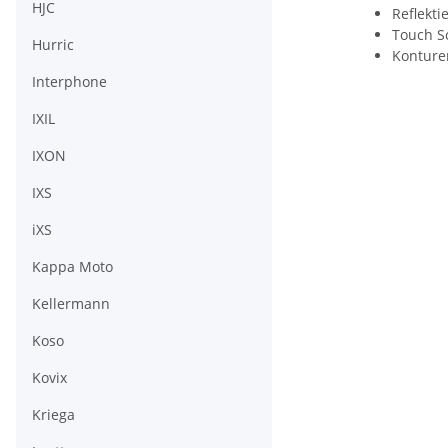
HJC
Reflekti
Touch S
Hurric
Konture
Interphone
IXIL
IXON
IXS
iXS
Kappa Moto
Kellermann
Koso
Kovix
Kriega