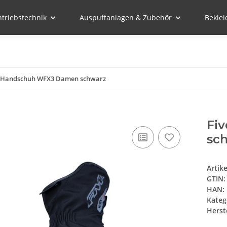
ntriebstechnik
Auspuffanlagen & Zubehör
Bekle
s Handschuh WFX3 Damen schwarz
Fi
sc
Artik
GTIN:
HAN:
Kateg
Herste