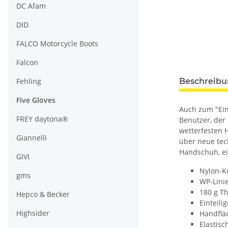
DC Afam
DID
FALCO Motorcycle Boots
Falcon
Fehling
Beschreib
Five Gloves
Auch zum "Ein
FREY daytona®
Benutzer, der
wetterfesten 
Giannelli
über neue tec
Handschuh, ein
GIVI
Nylon-Ko
gms
WP-Lini
180 g T
Hepco & Becker
Einteil
Highsider
Handflä
Elastis