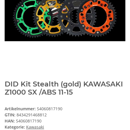
DID Kit Stealth (gold) KAWASAKI
Z1000 SX /ABS 11-15
Artikelnummer:
S4060817190
GTIN:
8434291468812
HAN:
S4060817190
Kategorie:
Kawasaki