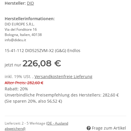
Hersteller:
DID
Herstellerinformationen:
DID EUROPE S.R.L.
Via del Fonditore 16
Bologna, Italien, 40138
info@dideu.it
15-41-112 DID525ZVM-X2 (G&G) Endlos
226,08 €
jetzt nur
inkl. 19% USt. ,
Versandkostenfreie Lieferung
Alter Preis: 282,60 €
Rabatt:
20%
Unverbindliche Preisempfehlung des Herstellers
:
282,60 €
(Sie sparen
20%
, also
56,52 €
)
Lieferzeit:
2 - 5 Werktage
(DE - Ausland
Frage zum Artikel
abweichend)