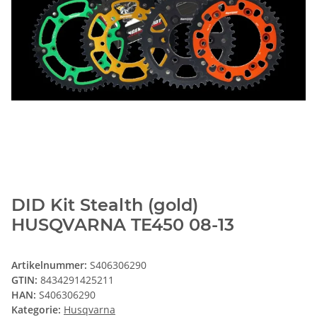
DID Kit Stealth (gold)
HUSQVARNA TE450 08-13
Artikelnummer:
S406306290
GTIN:
8434291425211
HAN:
S406306290
Kategorie:
Husqvarna