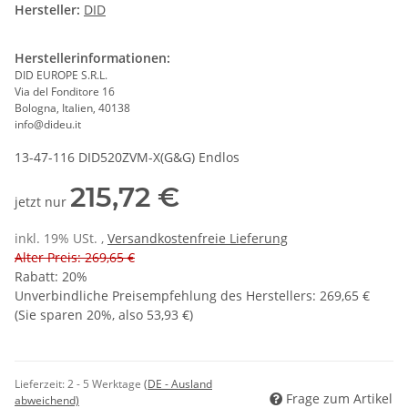
Hersteller:
DID
Herstellerinformationen:
DID EUROPE S.R.L.
Via del Fonditore 16
Bologna, Italien, 40138
info@dideu.it
13-47-116 DID520ZVM-X(G&G) Endlos
215,72 €
jetzt nur
inkl. 19% USt. ,
Versandkostenfreie Lieferung
Alter Preis: 269,65 €
Rabatt:
20%
Unverbindliche Preisempfehlung des Herstellers
:
269,65 €
(Sie sparen
20%
, also
53,93 €
)
Lieferzeit:
2 - 5 Werktage
(DE - Ausland
Frage zum Artikel
abweichend)