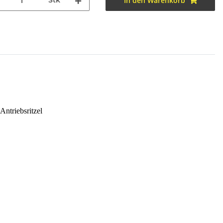
Stk
In den Warenkorb
Antriebsritzel