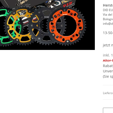
Herst
DID EU
Via del
Bologna
info@di
13-50
jetzt
inkl. 
Alter 
Rabat
Unver
(Sie 
Lieferz