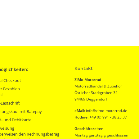
Kontakt
öglichkeiten:
ZiMo-Motorrad
al Checkout
Motorradhandel & Zubehör
r Bezahlen
Östlicher Stadtgraben 32
al
94469 Deggendorf
Lastschrift
eMail:
info@zimo-motorrad.de
nungskauf mit Ratepay
Hotline:
+49 (0) 991 - 38 23 37
t- und Debitkarte
weisung
Geschäftszeiten
überweisen den Rechnungsbetrag
Montag ganztägig geschlossen