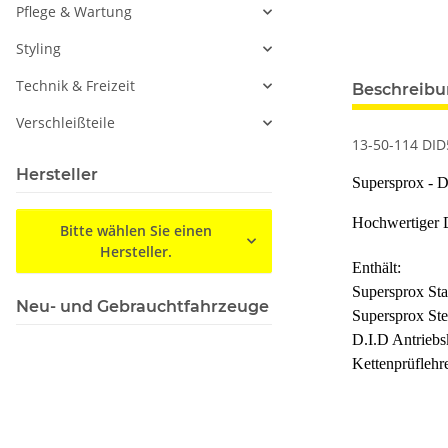
Pflege & Wartung
Styling
Technik & Freizeit
Beschreib
Verschleißteile
13-50-114 DID
Hersteller
Supersprox - D
Hochwertiger D
Bitte wählen Sie einen
Hersteller.
Enthält:
Supersprox Stah
Neu- und Gebrauchtfahrzeuge
Supersprox Ste
D.I.D Antriebs
Kettenprüflehr