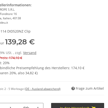
ellerinformationen:
ROPE S.R.L.
 Fonditore 16
, Italien, 40138
deu.it
-114 DID520NZ Clip
139,28 €
 nur
19% USt. , zzgl.
Versand
Preis: 174,10 €
t:
20%
bindliche Preisempfehlung des Herstellers
:
174,10 €
sparen
20%
, also
34,82 €
)
Frage zum Artikel
eit:
2 - 5 Werktage
(DE - Ausland abweichend)