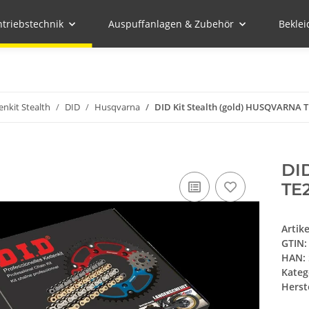
ntriebstechnik
Auspuffanlagen & Zubehör
Bekle
enkit Stealth
DID
Husqvarna
DID Kit Stealth (gold) HUSQVARNA T
DI
TE2
Artik
GTIN:
HAN:
Kateg
Herste