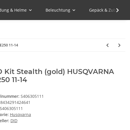
idung & Helme
Beleuchtung
Gepäck & Zubehör
E250 11-14
D Kit Stealth (gold) HUSQVARNA
50 11-14
elnummer:
S406305111
8434291424641
S406305111
orie:
Husqvarna
ller:
DID