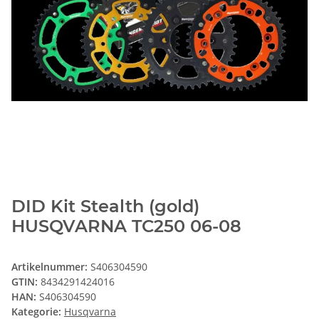
DID Kit Stealth (gold)
HUSQVARNA TC250 06-08
Artikelnummer:
S406304590
GTIN:
8434291424016
HAN:
S406304590
Kategorie:
Husqvarna