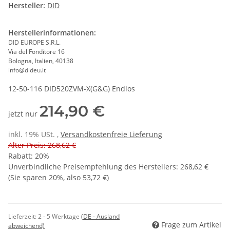
Hersteller:
DID
Herstellerinformationen:
DID EUROPE S.R.L.
Via del Fonditore 16
Bologna, Italien, 40138
info@dideu.it
12-50-116 DID520ZVM-X(G&G) Endlos
214,90 €
jetzt nur
inkl. 19% USt. ,
Versandkostenfreie Lieferung
Alter Preis: 268,62 €
Rabatt:
20%
Unverbindliche Preisempfehlung des Herstellers
:
268,62 €
(Sie sparen
20%
, also
53,72 €
)
Lieferzeit:
2 - 5 Werktage
(DE - Ausland
Frage zum Artikel
abweichend)