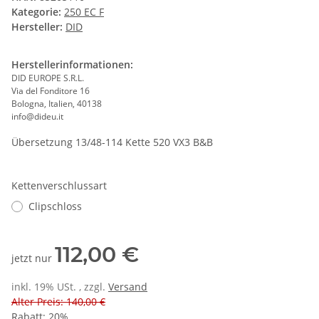
Kategorie:
250 EC F
Hersteller:
DID
Herstellerinformationen:
DID EUROPE S.R.L.
Via del Fonditore 16
Bologna, Italien, 40138
info@dideu.it
Übersetzung 13/48-114 Kette 520 VX3 B&B
Kettenverschlussart
Clipschloss
112,00 €
jetzt nur
inkl. 19% USt. , zzgl.
Versand
Alter Preis: 140,00 €
Rabatt:
20%