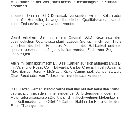
Motorradketten der Welt, nach höchsten technologischen Standards
produziert.
In einem Original D.I.D Kettensatz verwenden wir nur Kettenräder
namhafter Hersteller, die wegen ihres hohen Qualitätsstandards auch
in der Erstausrüstung verwendet werden
Damit erhalten Sie mit einem Original D.I.D Kettensatz den
bestmöglichen Qualitätsstandard. Lassen Sie sich nicht vom Preis
täuschen, die hohe Güte des Materials, die Haltbarkeit und die
spürbar besseren Laufeigenschaften werden Euch vom Gegenteil
überzeugen.
Auch im Rennsport macht D.I.D seit Jahren auf sich aufmerksam, z.B.
mit Valentino Rossi, Colin Edwards, Carlos Checa, Hiroshi Aoyama,
Alex Barros, Jeremy McGrath, Ricky Carmichael, James Stewart,
Chad Reed oder Ivan Tedesco, um nur ein paar zu nennen.
D.I.D Ketten werden ständig verbessert und auf den neuesten Stand
gebracht, um sich den immer steigenden Anforderungen moderner
Motorräder anzupassen.Die Kits sind mit hochwertigen Motorritzeln
und Kettenrädern aus C45/C49 Carbon-Stahl in der Hauptsache der
Firma JT ausgerüstet.