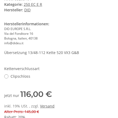
Kategorie:
250 EC E R
Hersteller:
DID
Herstellerinformationen:
DID EUROPE S.R.L.
Via del Fonditore 16
Bologna, Italien, 40138
info@dideu.it
Übersetzung 13/48-112 Kette 520 VX3 G&B
Kettenverschlussart
Clipschloss
116,00 €
jetzt nur
inkl. 19% USt. , zzgl.
Versand
Alter Preis: 145,00 €
Rabatt:
20%