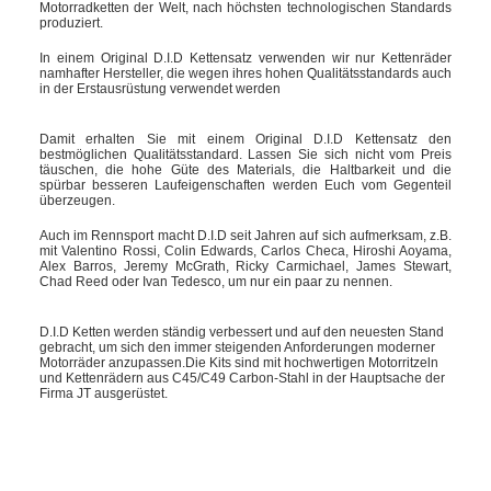
Motorradketten der Welt, nach höchsten technologischen Standards
produziert.
In einem Original D.I.D Kettensatz verwenden wir nur Kettenräder
namhafter Hersteller, die wegen ihres hohen Qualitätsstandards auch
in der Erstausrüstung verwendet werden
Damit erhalten Sie mit einem Original D.I.D Kettensatz den
bestmöglichen Qualitätsstandard. Lassen Sie sich nicht vom Preis
täuschen, die hohe Güte des Materials, die Haltbarkeit und die
spürbar besseren Laufeigenschaften werden Euch vom Gegenteil
überzeugen.
Auch im Rennsport macht D.I.D seit Jahren auf sich aufmerksam, z.B.
mit Valentino Rossi, Colin Edwards, Carlos Checa, Hiroshi Aoyama,
Alex Barros, Jeremy McGrath, Ricky Carmichael, James Stewart,
Chad Reed oder Ivan Tedesco, um nur ein paar zu nennen.
D.I.D Ketten werden ständig verbessert und auf den neuesten Stand
gebracht, um sich den immer steigenden Anforderungen moderner
Motorräder anzupassen.Die Kits sind mit hochwertigen Motorritzeln
und Kettenrädern aus C45/C49 Carbon-Stahl in der Hauptsache der
Firma JT ausgerüstet.