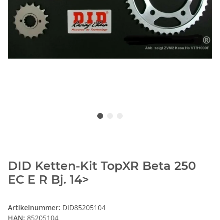
DID Ketten-Kit TopXR Beta 250
EC E R Bj. 14>
Artikelnummer:
DID85205104
HAN:
85205104