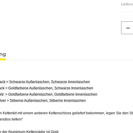
Lieferz
ung
lack > Schwarze Außenlaschen, Schwarze Innenlaschen
ack > Goldfarbene Außenlaschen, Schwarze Innenlaschen
ld > Goldfarbene Außenlaschen, Goldfarbene Innenlaschen
ilver > Silberne Außenlaschen, Silberne Innenlaschen
n Kettenkit mit einem anderen Kettenschloss geliefert bekommen, legen Sie den S
e endlos liefern"
 der Aluminium-Kettenräder ist Gold