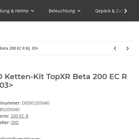
idung & Helme
Beleuchtung
Gepäck & Zubehör
Beta 200 EC R Bj. 03>
 Ketten-Kit TopXR Beta 200 EC R
 03>
elnummer:
DID85205040
85205040
orie:
200 EC R
ller:
DID
ellerinformationen: