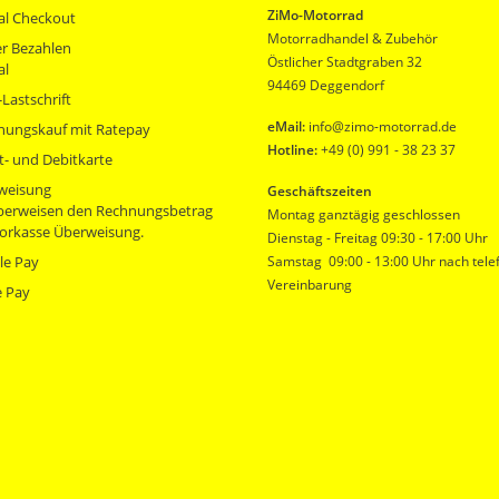
ZiMo-Motorrad
al Checkout
Motorradhandel & Zubehör
r Bezahlen
Östlicher Stadtgraben 32
al
94469 Deggendorf
Lastschrift
eMail:
info@zimo-motorrad.de
nungskauf mit Ratepay
Hotline:
+49 (0) 991 - 38 23 37
t- und Debitkarte
weisung
Geschäftszeiten
überweisen den Rechnungsbetrag
Montag ganztägig geschlossen
orkasse Überweisung.
Dienstag - Freitag 09:30 - 17:00 Uhr
le Pay
Samstag 09:00 - 13:00 Uhr nach tele
Vereinbarung
e Pay