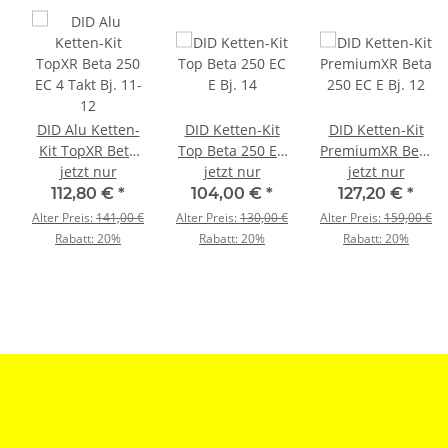
DID Alu Ketten-
DID Ketten-Kit
DID Ketten-Kit
Kit TopXR Beta
Top Beta 250 EC
PremiumXR Beta
250 EC 4 Takt Bj.
jetzt nur
jetzt nur
E Bj. 14
250 EC E Bj. 12
jetzt nur
11-12
112,80 €
*
104,00 €
*
127,20 €
*
Alter Preis:
141,00 €
Alter Preis:
130,00 €
Alter Preis:
159,00 €
Rabatt:
20%
Rabatt:
20%
Rabatt:
20%