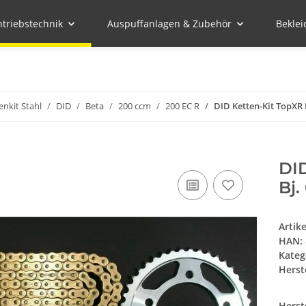
ntriebstechnik
Auspuffanlagen & Zubehör
Bekle
enkit Stahl
DID
Beta
200 ccm
200 EC R
DID Ketten-Kit TopXR 
DID
Bj.
Artik
HAN:
Kateg
Herste
Herst