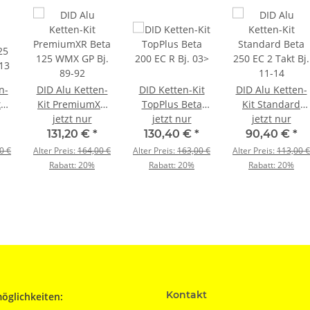
n-
DID Alu Ketten-
DID Ketten-Kit
DID Alu Ketten-
ta
Kit PremiumXR
TopPlus Beta
Kit Standard
g
Beta 125 WMX
jetzt nur
200 EC R Bj. 03>
jetzt nur
Beta 250 EC 2
jetzt nur
GP Bj. 89-92
Takt Bj. 11-14
131,20 €
*
130,40 €
*
90,40 €
*
0 €
Alter Preis:
164,00 €
Alter Preis:
163,00 €
Alter Preis:
113,00 €
Rabatt:
20%
Rabatt:
20%
Rabatt:
20%
Kontakt
öglichkeiten: