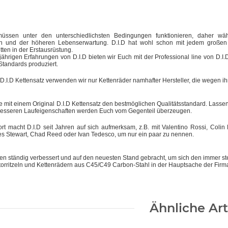
müssen unter den unterschiedlichsten Bedingungen funktionieren, daher wäh
en und der höheren Lebenserwartung. D.I.D hat wohl schon mit jedem großen M
tten in der Erstausrüstung.
jährigen Erfahrungen von D.I.D bieten wir Euch mit der Professional line von D.
Standards produziert.
 D.I.D Kettensatz verwenden wir nur Kettenräder namhafter Hersteller, die wegen 
e mit einem Original D.I.D Kettensatz den bestmöglichen Qualitätsstandard. Lassen 
besseren Laufeigenschaften werden Euch vom Gegenteil überzeugen.
t macht D.I.D seit Jahren auf sich aufmerksam, z.B. mit Valentino Rossi, Coli
s Stewart, Chad Reed oder Ivan Tedesco, um nur ein paar zu nennen.
den ständig verbessert und auf den neuesten Stand gebracht, um sich den immer s
orritzeln und Kettenrädern aus C45/C49 Carbon-Stahl in der Hauptsache der Firma
Ähnliche Art