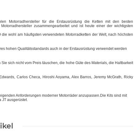
len Motorradhersteller für die Erstausrüstung die Ketten mit den besten
otorradhersteller zusammengearbeitet und ist heute einer der wichtigsten
I.D die wohl am häufigsten verwendeten Motorradketten der Welt, nach höchsten
ihres hohen Qualitätsstandards auch in der Erstausrüstung verwendet werden
Sie sich nicht vom Preis täuschen, die hohe Güte des Materials, die Haltbarkeit
n Edwards, Carlos Checa, Hiroshi Aoyama, Alex Barros, Jeremy McGrath, Ricky
teigenden Anforderungen moderner Motorräder anzupassen.Die Kits sind mit
 JT ausgerüstet.
ikel