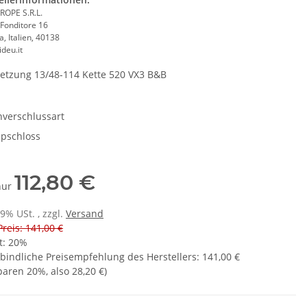
ROPE S.R.L.
 Fonditore 16
, Italien, 40138
deu.it
etzung 13/48-114 Kette 520 VX3 B&B
nverschlussart
ipschloss
112,80 €
 nur
19% USt. , zzgl.
Versand
Preis: 141,00 €
t:
20%
bindliche Preisempfehlung des Herstellers
:
141,00 €
sparen
20%
, also
28,20 €
)