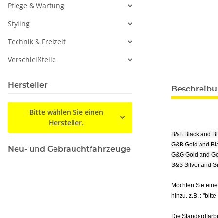
Pflege & Wartung
Styling
Technik & Freizeit
Verschleißteile
Hersteller
Beschreib
Bitte wählen Sie einen
Hersteller.
B&B Black and B
G&B Gold and Bl
Neu- und Gebrauchtfahrzeuge
G&G Gold and Go
S&S Silver and S
Möchten Sie eine
hinzu. z.B. : "bitt
Die Standardfarbe