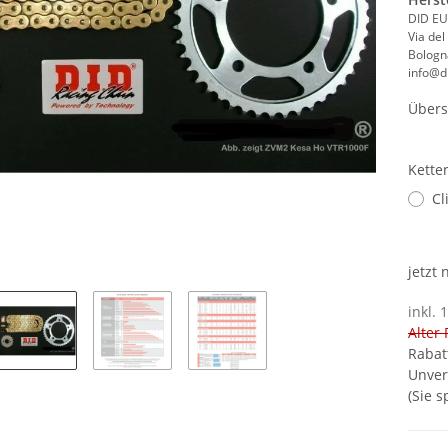
DID EU
Via del
Bologna
info@di
Übers
Kette
Cl
jetzt
inkl. 
Alter 
Rabat
Unver
(Sie 