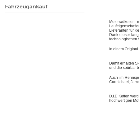
Fahrzeugankauf
Motorradketten 
Laufeigenschaft
Lieferanten für Ke
Dank dieser lang
technologischen 
In einem Original
Damit erhalten Si
und die spürbar 
Auch im Rennspor
Carmichael, Jame
D.I.D Ketten wer
hochwertigen Mot