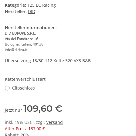
Kategorie:
125 EC Racing
Hersteller:
DID
Herstellerinformationen:
DID EUROPE S.R.L.
Via del Fonditore 16
Bologna, Italien, 40138
info@dideu.it
Übersetzung 13/50-112 Kette 520 VX3 B&B
Kettenverschlussart
Clipschloss
109,60 €
jetzt nur
inkl. 19% USt. , zzgl.
Versand
Alter Preis: 137,00 €
Rabatt:
20%