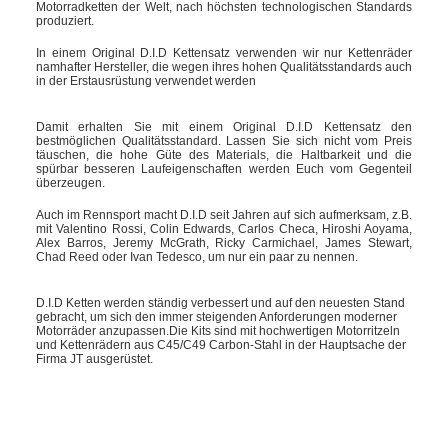
Motorradketten der Welt, nach höchsten technologischen Standards
produziert.
In einem Original D.I.D Kettensatz verwenden wir nur Kettenräder
namhafter Hersteller, die wegen ihres hohen Qualitätsstandards auch
in der Erstausrüstung verwendet werden
Damit erhalten Sie mit einem Original D.I.D Kettensatz den
bestmöglichen Qualitätsstandard. Lassen Sie sich nicht vom Preis
täuschen, die hohe Güte des Materials, die Haltbarkeit und die
spürbar besseren Laufeigenschaften werden Euch vom Gegenteil
überzeugen.
Auch im Rennsport macht D.I.D seit Jahren auf sich aufmerksam, z.B.
mit Valentino Rossi, Colin Edwards, Carlos Checa, Hiroshi Aoyama,
Alex Barros, Jeremy McGrath, Ricky Carmichael, James Stewart,
Chad Reed oder Ivan Tedesco, um nur ein paar zu nennen.
D.I.D Ketten werden ständig verbessert und auf den neuesten Stand
gebracht, um sich den immer steigenden Anforderungen moderner
Motorräder anzupassen.Die Kits sind mit hochwertigen Motorritzeln
und Kettenrädern aus C45/C49 Carbon-Stahl in der Hauptsache der
Firma JT ausgerüstet.