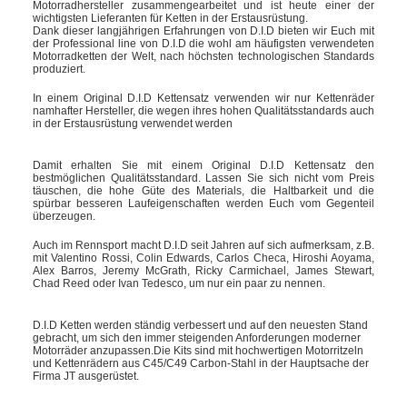
Motorradhersteller zusammengearbeitet und ist heute einer der
wichtigsten Lieferanten für Ketten in der Erstausrüstung.
Dank dieser langjährigen Erfahrungen von D.I.D bieten wir Euch mit
der Professional line von D.I.D die wohl am häufigsten verwendeten
Motorradketten der Welt, nach höchsten technologischen Standards
produziert.
In einem Original D.I.D Kettensatz verwenden wir nur Kettenräder
namhafter Hersteller, die wegen ihres hohen Qualitätsstandards auch
in der Erstausrüstung verwendet werden
Damit erhalten Sie mit einem Original D.I.D Kettensatz den
bestmöglichen Qualitätsstandard. Lassen Sie sich nicht vom Preis
täuschen, die hohe Güte des Materials, die Haltbarkeit und die
spürbar besseren Laufeigenschaften werden Euch vom Gegenteil
überzeugen.
Auch im Rennsport macht D.I.D seit Jahren auf sich aufmerksam, z.B.
mit Valentino Rossi, Colin Edwards, Carlos Checa, Hiroshi Aoyama,
Alex Barros, Jeremy McGrath, Ricky Carmichael, James Stewart,
Chad Reed oder Ivan Tedesco, um nur ein paar zu nennen.
D.I.D Ketten werden ständig verbessert und auf den neuesten Stand
gebracht, um sich den immer steigenden Anforderungen moderner
Motorräder anzupassen.Die Kits sind mit hochwertigen Motorritzeln
und Kettenrädern aus C45/C49 Carbon-Stahl in der Hauptsache der
Firma JT ausgerüstet.