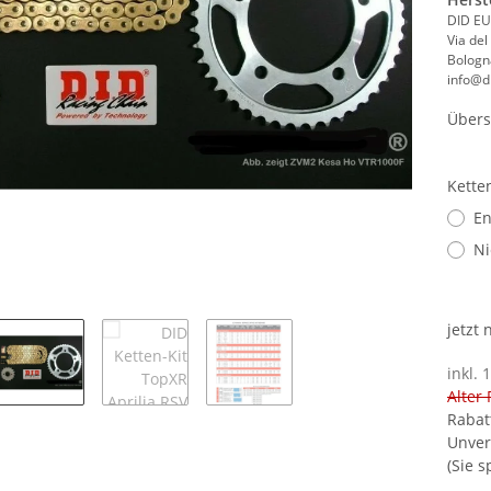
DID EU
Via del
Bologna
info@di
Übers
Kette
En
Ni
jetzt
inkl. 
Alter 
Rabat
Unver
(Sie 