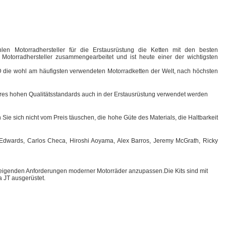
len Motorradhersteller für die Erstausrüstung die Ketten mit den besten
otorradhersteller zusammengearbeitet und ist heute einer der wichtigsten
I.D die wohl am häufigsten verwendeten Motorradketten der Welt, nach höchsten
ihres hohen Qualitätsstandards auch in der Erstausrüstung verwendet werden
Sie sich nicht vom Preis täuschen, die hohe Güte des Materials, die Haltbarkeit
n Edwards, Carlos Checa, Hiroshi Aoyama, Alex Barros, Jeremy McGrath, Ricky
teigenden Anforderungen moderner Motorräder anzupassen.Die Kits sind mit
 JT ausgerüstet.