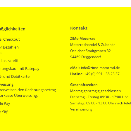
Kontakt
öglichkeiten:
ZiMo-Motorrad
al Checkout
Motorradhandel & Zubehör
r Bezahlen
Östlicher Stadtgraben 32
al
94469 Deggendorf
Lastschrift
eMail:
info@zimo-motorrad.de
nungskauf mit Ratepay
Hotline:
+49 (0) 991 - 38 23 37
t- und Debitkarte
weisung
Geschäftszeiten
überweisen den Rechnungsbetrag
Montag ganztägig geschlossen
orkasse Überweisung.
Dienstag - Freitag 09:30 - 17:00 Uhr
le Pay
Samstag 09:00 - 13:00 Uhr nach tele
Vereinbarung
e Pay