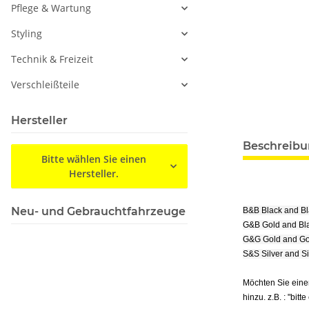
Pflege & Wartung
Styling
Technik & Freizeit
Verschleißteile
Hersteller
Beschreib
Bitte wählen Sie einen
Hersteller.
Neu- und Gebrauchtfahrzeuge
B&B Black and B
G&B Gold and Bl
G&G Gold and Go
S&S Silver and S
Möchten Sie eine
hinzu. z.B. : "bitt