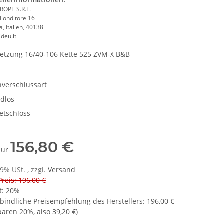
ROPE S.R.L.
 Fonditore 16
, Italien, 40138
deu.it
etzung 16/40-106 Kette 525 ZVM-X B&B
nverschlussart
dlos
etschloss
156,80 €
 nur
19% USt. , zzgl.
Versand
Preis: 196,00 €
t:
20%
bindliche Preisempfehlung des Herstellers
:
196,00 €
sparen
20%
, also
39,20 €
)