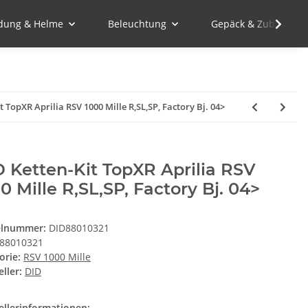
idung & Helme
Beleuchtung
Gepäck & Zubehör
t TopXR Aprilia RSV 1000 Mille R,SL,SP, Factory Bj. 04>
 Ketten-Kit TopXR Aprilia RSV
0 Mille R,SL,SP, Factory Bj. 04>
elnummer:
DID88010321
88010321
orie:
RSV 1000 Mille
ller:
DID
ellerinformationen: