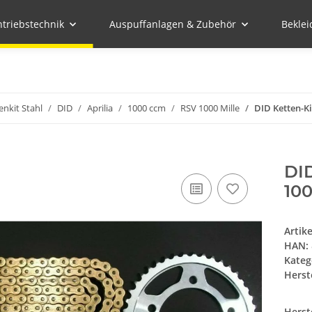
ntriebstechnik
Auspuffanlagen & Zubehör
Bekle
enkit Stahl
DID
Aprilia
1000 ccm
RSV 1000 Mille
DID Ketten-Ki
DID
100
Artik
HAN:
Kateg
Herste
Herst