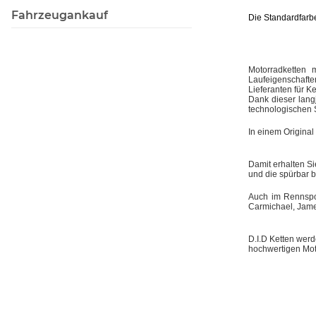
Fahrzeugankauf
Die Standardfarbe
Motorradketten 
Laufeigenschaft
Lieferanten für Ke
Dank dieser lang
technologischen 
In einem Original
Damit erhalten Si
und die spürbar 
Auch im Rennspor
Carmichael, Jame
D.I.D Ketten wer
hochwertigen Mot