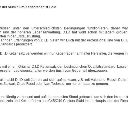
 der Aluminium-Kettenräder ist Gold
müssen unter den unterschiedlichsten Bedingungen funktionieren, daher wäh
en und der höheren Lebenserwartung. D.I.D hat wohl schon mit jedem großen M
tten in der Erstausrüstung.
jährigen Erfahrungen von D.I.D bieten wir Euch mit der Professional line von D.
Standards produziert.
 D.I.D Kettensatz verwenden wir nur Kettenräder namhafter Hersteller, die wegen 
e mit einem Original D.I.D Kettensatz den bestmöglichen Qualitätsstandard. Lassen 
besseren Laufeigenschaften werden Euch vom Gegenteil überzeugen.
t macht D.I.D seit Jahren auf sich aufmerksam, z.B. mit Valentino Rossi, Coli
s Stewart, Chad Reed oder Ivan Tedesco, um nur ein paar zu nennen.
den ständig verbessert und auf den neuesten Stand gebracht, um sich den immer s
orritzeln und Kettenrädern aus C45/C49 Carbon-Stahl in der Hauptsache der Firma