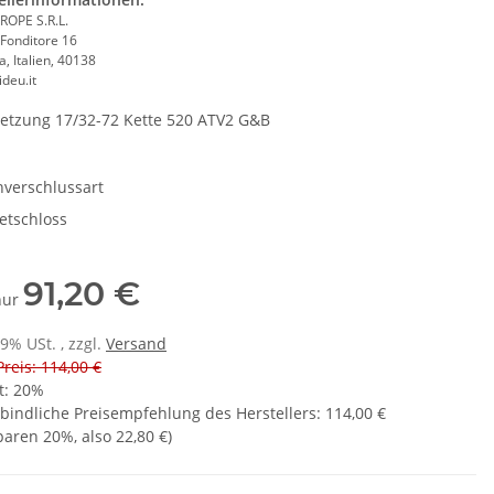
ROPE S.R.L.
 Fonditore 16
, Italien, 40138
deu.it
etzung 17/32-72 Kette 520 ATV2 G&B
nverschlussart
etschloss
91,20 €
 nur
19% USt. , zzgl.
Versand
Preis: 114,00 €
t:
20%
bindliche Preisempfehlung des Herstellers
:
114,00 €
sparen
20%
, also
22,80 €
)