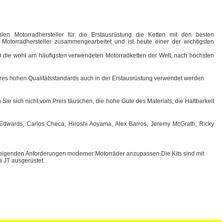
len Motorradhersteller für die Erstausrüstung die Ketten mit den besten
otorradhersteller zusammengearbeitet und ist heute einer der wichtigsten
I.D die wohl am häufigsten verwendeten Motorradketten der Welt, nach höchsten
ihres hohen Qualitätsstandards auch in der Erstausrüstung verwendet werden
Sie sich nicht vom Preis täuschen, die hohe Güte des Materials, die Haltbarkeit
n Edwards, Carlos Checa, Hiroshi Aoyama, Alex Barros, Jeremy McGrath, Ricky
teigenden Anforderungen moderner Motorräder anzupassen.Die Kits sind mit
 JT ausgerüstet.