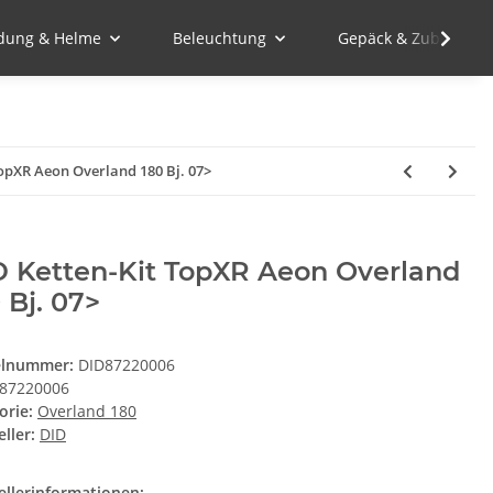
idung & Helme
Beleuchtung
Gepäck & Zubehör
TopXR Aeon Overland 180 Bj. 07>
D Ketten-Kit TopXR Aeon Overland
 Bj. 07>
elnummer:
DID87220006
87220006
orie:
Overland 180
ller:
DID
ellerinformationen: