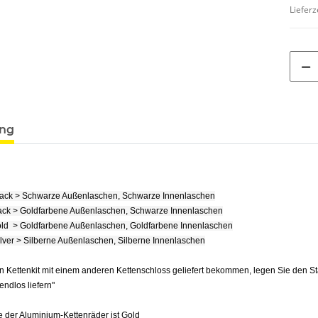
Lieferz
ung
lack > Schwarze Außenlaschen, Schwarze Innenlaschen
ack > Goldfarbene Außenlaschen, Schwarze Innenlaschen
ld > Goldfarbene Außenlaschen, Goldfarbene Innenlaschen
ilver > Silberne Außenlaschen, Silberne Innenlaschen
n Kettenkit mit einem anderen Kettenschloss geliefert bekommen, legen Sie den S
e endlos liefern"
 der Aluminium-Kettenräder ist Gold