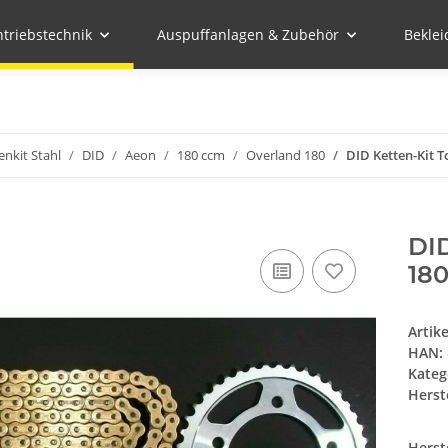
ntriebstechnik
Auspuffanlagen & Zubehör
Bekle
enkit Stahl
DID
Aeon
180 ccm
Overland 180
DID Ketten-Kit 
DI
180
Artik
HAN:
Kateg
Herste
Herst