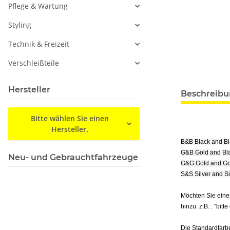
Pflege & Wartung
Styling
Technik & Freizeit
Verschleißteile
Hersteller
Beschreib
Bitte wählen Sie einen
Hersteller.
B&B Black and B
G&B Gold and Bl
Neu- und Gebrauchtfahrzeuge
G&G Gold and Go
S&S Silver and S
Möchten Sie eine
hinzu. z.B. : "bitt
Die Standardfarbe