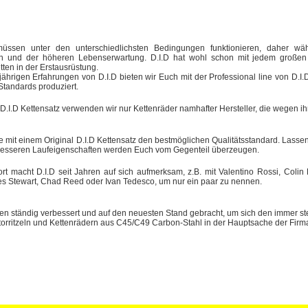
müssen unter den unterschiedlichsten Bedingungen funktionieren, daher wäh
en und der höheren Lebenserwartung. D.I.D hat wohl schon mit jedem großen M
tten in der Erstausrüstung.
jährigen Erfahrungen von D.I.D bieten wir Euch mit der Professional line von D.
Standards produziert.
 D.I.D Kettensatz verwenden wir nur Kettenräder namhafter Hersteller, die wegen 
e mit einem Original D.I.D Kettensatz den bestmöglichen Qualitätsstandard. Lassen 
besseren Laufeigenschaften werden Euch vom Gegenteil überzeugen.
t macht D.I.D seit Jahren auf sich aufmerksam, z.B. mit Valentino Rossi, Coli
s Stewart, Chad Reed oder Ivan Tedesco, um nur ein paar zu nennen.
den ständig verbessert und auf den neuesten Stand gebracht, um sich den immer s
orritzeln und Kettenrädern aus C45/C49 Carbon-Stahl in der Hauptsache der Firma