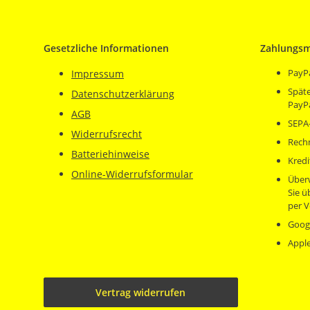
Gesetzliche Informationen
Zahlungsm
PayP
Impressum
Späte
Datenschutzerklärung
PayP
AGB
SEPA-
Widerrufsrecht
Rech
Batteriehinweise
Kredi
Online-Widerrufsformular
Über
Sie 
per V
Goog
Appl
Vertrag widerrufen