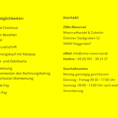
Kontakt
öglichkeiten:
ZiMo-Motorrad
al Checkout
Motorradhandel & Zubehör
r Bezahlen
Östlicher Stadtgraben 32
al
94469 Deggendorf
Lastschrift
eMail:
info@zimo-motorrad.de
nungskauf mit Ratepay
Hotline:
+49 (0) 991 - 38 23 37
t- und Debitkarte
weisung
Geschäftszeiten
überweisen den Rechnungsbetrag
Montag ganztägig geschlossen
orkasse Überweisung.
Dienstag - Freitag 09:30 - 17:00 Uhr
le Pay
Samstag 09:00 - 13:00 Uhr nach tele
Vereinbarung
e Pay