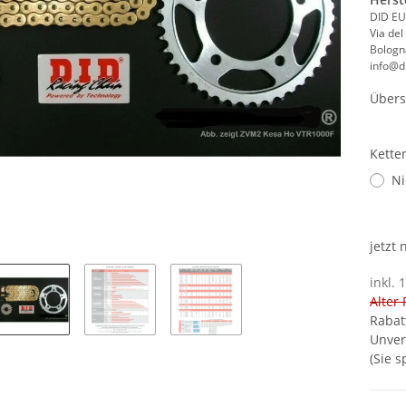
DID EU
Via del
Bologna
info@di
Übers
Kette
Ni
jetzt
inkl. 
Alter 
Rabat
Unver
(Sie 