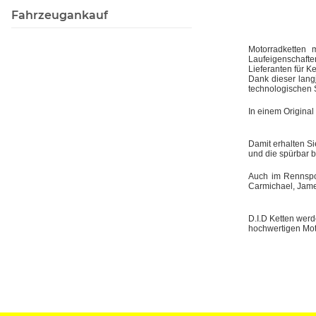
Fahrzeugankauf
Motorradketten 
Laufeigenschaft
Lieferanten für Ke
Dank dieser lang
technologischen 
In einem Original
Damit erhalten Si
und die spürbar 
Auch im Rennspor
Carmichael, Jame
D.I.D Ketten wer
hochwertigen Mot