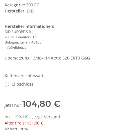
Kategorie:
300 EC
Hersteller:
DID
Herstellerinformationen:
DID EUROPE S.R.L.
Via del Fonditore 16
Bologna, Italien, 40138
info@dideu.it
Übersetzung 13/48-114 Kette 520 ERT3 G&G
Kettenverschlussart
Clipschloss
104,80 €
jetzt nur
inkl. 19% USt. , zzgl.
Versand
Alter Preis: 131,00 €
Rabatt:
20%