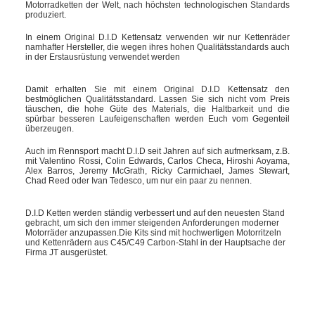
Motorradketten der Welt, nach höchsten technologischen Standards
produziert.
In einem Original D.I.D Kettensatz verwenden wir nur Kettenräder
namhafter Hersteller, die wegen ihres hohen Qualitätsstandards auch
in der Erstausrüstung verwendet werden
Damit erhalten Sie mit einem Original D.I.D Kettensatz den
bestmöglichen Qualitätsstandard. Lassen Sie sich nicht vom Preis
täuschen, die hohe Güte des Materials, die Haltbarkeit und die
spürbar besseren Laufeigenschaften werden Euch vom Gegenteil
überzeugen.
Auch im Rennsport macht D.I.D seit Jahren auf sich aufmerksam, z.B.
mit Valentino Rossi, Colin Edwards, Carlos Checa, Hiroshi Aoyama,
Alex Barros, Jeremy McGrath, Ricky Carmichael, James Stewart,
Chad Reed oder Ivan Tedesco, um nur ein paar zu nennen.
D.I.D Ketten werden ständig verbessert und auf den neuesten Stand
gebracht, um sich den immer steigenden Anforderungen moderner
Motorräder anzupassen.Die Kits sind mit hochwertigen Motorritzeln
und Kettenrädern aus C45/C49 Carbon-Stahl in der Hauptsache der
Firma JT ausgerüstet.