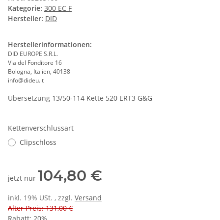
Kategorie:
300 EC F
Hersteller:
DID
Herstellerinformationen:
DID EUROPE S.R.L.
Via del Fonditore 16
Bologna, Italien, 40138
info@dideu.it
Übersetzung 13/50-114 Kette 520 ERT3 G&G
Kettenverschlussart
Clipschloss
104,80 €
jetzt nur
inkl. 19% USt. , zzgl.
Versand
Alter Preis: 131,00 €
Rabatt:
20%