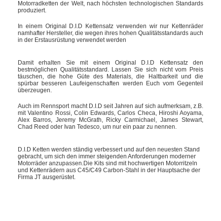
Motorradketten der Welt, nach höchsten technologischen Standards
produziert.
In einem Original D.I.D Kettensatz verwenden wir nur Kettenräder
namhafter Hersteller, die wegen ihres hohen Qualitätsstandards auch
in der Erstausrüstung verwendet werden
Damit erhalten Sie mit einem Original D.I.D Kettensatz den
bestmöglichen Qualitätsstandard. Lassen Sie sich nicht vom Preis
täuschen, die hohe Güte des Materials, die Haltbarkeit und die
spürbar besseren Laufeigenschaften werden Euch vom Gegenteil
überzeugen.
Auch im Rennsport macht D.I.D seit Jahren auf sich aufmerksam, z.B.
mit Valentino Rossi, Colin Edwards, Carlos Checa, Hiroshi Aoyama,
Alex Barros, Jeremy McGrath, Ricky Carmichael, James Stewart,
Chad Reed oder Ivan Tedesco, um nur ein paar zu nennen.
D.I.D Ketten werden ständig verbessert und auf den neuesten Stand
gebracht, um sich den immer steigenden Anforderungen moderner
Motorräder anzupassen.Die Kits sind mit hochwertigen Motorritzeln
und Kettenrädern aus C45/C49 Carbon-Stahl in der Hauptsache der
Firma JT ausgerüstet.