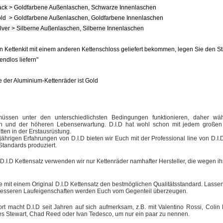
ack > Goldfarbene Außenlaschen, Schwarze Innenlaschen
ld > Goldfarbene Außenlaschen, Goldfarbene Innenlaschen
ilver > Silberne Außenlaschen, Silberne Innenlaschen
n Kettenkit mit einem anderen Kettenschloss geliefert bekommen, legen Sie den S
e endlos liefern"
 der Aluminium-Kettenräder ist Gold
müssen unter den unterschiedlichsten Bedingungen funktionieren, daher wäh
en und der höheren Lebenserwartung. D.I.D hat wohl schon mit jedem großen M
tten in der Erstausrüstung.
jährigen Erfahrungen von D.I.D bieten wir Euch mit der Professional line von D.
Standards produziert.
 D.I.D Kettensatz verwenden wir nur Kettenräder namhafter Hersteller, die wegen 
e mit einem Original D.I.D Kettensatz den bestmöglichen Qualitätsstandard. Lassen 
besseren Laufeigenschaften werden Euch vom Gegenteil überzeugen.
t macht D.I.D seit Jahren auf sich aufmerksam, z.B. mit Valentino Rossi, Coli
s Stewart, Chad Reed oder Ivan Tedesco, um nur ein paar zu nennen.