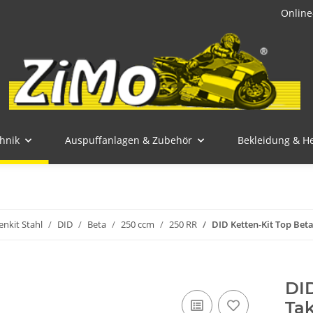
Online
hnik
Auspuffanlagen & Zubehör
Bekleidung & H
enkit Stahl
DID
Beta
250 ccm
250 RR
DID Ketten-Kit Top Beta
DID
Tak