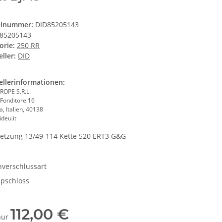
elnummer:
DID85205143
85205143
orie:
250 RR
ller:
DID
ellerinformationen:
ROPE S.R.L.
 Fonditore 16
, Italien, 40138
deu.it
etzung 13/49-114 Kette 520 ERT3 G&G
nverschlussart
ipschloss
112,00 €
 nur