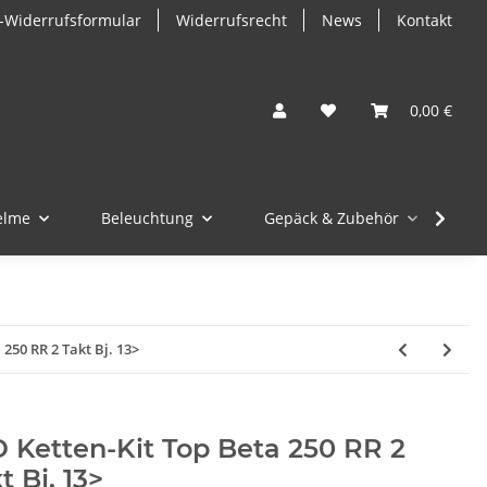
-Widerrufsformular
Widerrufsrecht
News
Kontakt
0,00 €
elme
Beleuchtung
Gepäck & Zubehör
M
 250 RR 2 Takt Bj. 13>
 Ketten-Kit Top Beta 250 RR 2
t Bj. 13>