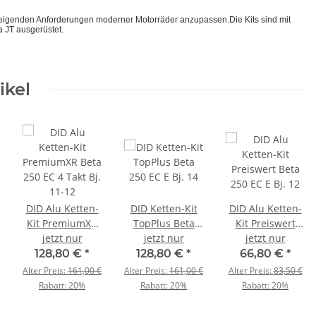
teigenden Anforderungen moderner Motorräder anzupassen.Die Kits sind mit
 JT ausgerüstet.
ikel
DID Alu Ketten-
DID Ketten-Kit
DID Alu Ketten-
Kit PremiumXR
TopPlus Beta
Kit Preiswert
Beta 250 EC 4
jetzt nur
250 EC E Bj. 14
jetzt nur
Beta 250 EC E Bj.
jetzt nur
Takt Bj. 11-12
12
128,80 €
*
128,80 €
*
66,80 €
*
Alter Preis:
161,00 €
Alter Preis:
161,00 €
Alter Preis:
83,50 €
Rabatt:
20%
Rabatt:
20%
Rabatt:
20%