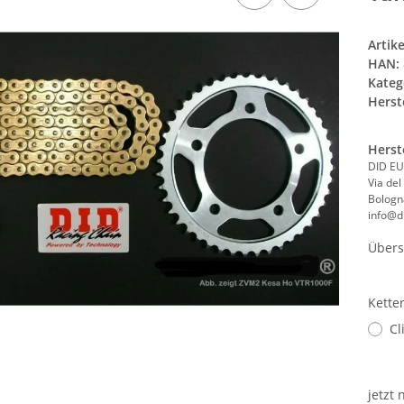
Artik
HAN:
Kateg
Herste
Herst
DID EU
Via del
Bologna
info@di
Übers
Kette
Cl
jetzt