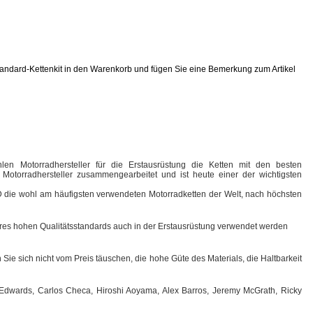
tandard-Kettenkit in den Warenkorb und fügen Sie eine Bemerkung zum Artikel
len Motorradhersteller für die Erstausrüstung die Ketten mit den besten
otorradhersteller zusammengearbeitet und ist heute einer der wichtigsten
I.D die wohl am häufigsten verwendeten Motorradketten der Welt, nach höchsten
ihres hohen Qualitätsstandards auch in der Erstausrüstung verwendet werden
Sie sich nicht vom Preis täuschen, die hohe Güte des Materials, die Haltbarkeit
n Edwards, Carlos Checa, Hiroshi Aoyama, Alex Barros, Jeremy McGrath, Ricky