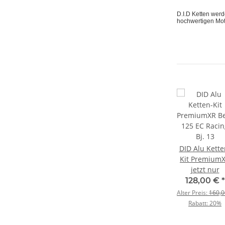
D.I.D Ketten wer
hochwertigen Mot
tten-
DID Ketten-Kit
DID Ketten-Kit
DID Alu Kette
Beta
Standard Beta
PremiumXR Beta
Kit Premium
Takt
r
250 RR Bj. 05-12
jetzt nur
125 EC Bj. 03-12
jetzt nur
Beta 125 EC
jetzt nur
Racing Bj. 1
€
*
93,60 €
*
124,80 €
*
128,00 €
*
7,00 €
Alter Preis:
117,00 €
Alter Preis:
156,00 €
Alter Preis:
160,0
0%
Rabatt:
20%
Rabatt:
20%
Rabatt:
20%