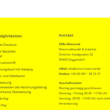
Kontakt
öglichkeiten:
ZiMo-Motorrad
al Checkout
Motorradhandel & Zubehör
r Bezahlen
Östlicher Stadtgraben 32
al
94469 Deggendorf
Lastschrift
eMail:
info@zimo-motorrad.de
nungskauf mit Ratepay
Hotline:
+49 (0) 991 - 38 23 37
t- und Debitkarte
weisung
Geschäftszeiten
überweisen den Rechnungsbetrag
Montag ganztägig geschlossen
orkasse Überweisung.
Dienstag - Freitag 09:30 - 17:00 Uhr
le Pay
Samstag 09:00 - 13:00 Uhr nach tele
Vereinbarung
e Pay