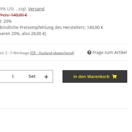
19% USt. , zzgl.
Versand
Preis: 140,00 €
t:
20%
bindliche Preisempfehlung des Herstellers
:
140,00 €
sparen
20%
, also
28,00 €
)
Frage zum Artikel
eit:
2 - 5 Werktage
(DE - Ausland abweichend)
Set
In den Warenkorb