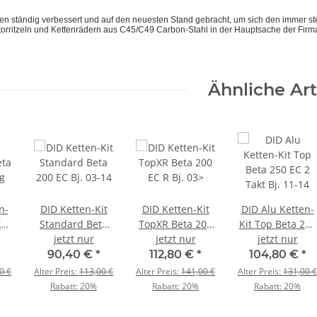
den ständig verbessert und auf den neuesten Stand gebracht, um sich den immer s
orritzeln und Kettenrädern aus C45/C49 Carbon-Stahl in der Hauptsache der Firma
Ähnliche Art
n-
DID Ketten-Kit
DID Ketten-Kit
DID Alu Ketten-
XR
Standard Beta
TopXR Beta 200
Kit Top Beta 250
200 EC Bj. 03-14
jetzt nur
EC R Bj. 03>
jetzt nur
EC 2 Takt Bj. 11-
jetzt nur
3
14
90,40 €
*
112,80 €
*
104,80 €
*
0 €
Alter Preis:
113,00 €
Alter Preis:
141,00 €
Alter Preis:
131,00 €
Rabatt:
20%
Rabatt:
20%
Rabatt:
20%