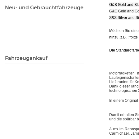
G&B Gold and Bl
Neu- und Gebrauchtfahrzeuge
G&G Gold and Go
S&S Silver and S
Möchten Sie eine
hinzu. z.B. : "bitt
Die Standardfarbe
Fahrzeugankauf
Motorradketten 
Laufeigenschaft
Lieferanten für Ke
Dank dieser lang
technologischen 
In einem Original
Damit erhalten Si
und die spürbar 
Auch im Rennspor
Carmichael, Jame