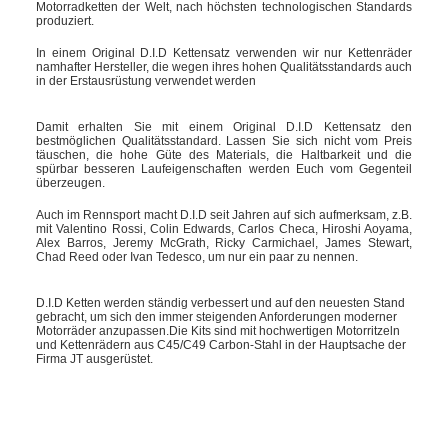
Motorradketten der Welt, nach höchsten technologischen Standards
produziert.
In einem Original D.I.D Kettensatz verwenden wir nur Kettenräder
namhafter Hersteller, die wegen ihres hohen Qualitätsstandards auch
in der Erstausrüstung verwendet werden
Damit erhalten Sie mit einem Original D.I.D Kettensatz den
bestmöglichen Qualitätsstandard. Lassen Sie sich nicht vom Preis
täuschen, die hohe Güte des Materials, die Haltbarkeit und die
spürbar besseren Laufeigenschaften werden Euch vom Gegenteil
überzeugen.
Auch im Rennsport macht D.I.D seit Jahren auf sich aufmerksam, z.B.
mit Valentino Rossi, Colin Edwards, Carlos Checa, Hiroshi Aoyama,
Alex Barros, Jeremy McGrath, Ricky Carmichael, James Stewart,
Chad Reed oder Ivan Tedesco, um nur ein paar zu nennen.
D.I.D Ketten werden ständig verbessert und auf den neuesten Stand
gebracht, um sich den immer steigenden Anforderungen moderner
Motorräder anzupassen.Die Kits sind mit hochwertigen Motorritzeln
und Kettenrädern aus C45/C49 Carbon-Stahl in der Hauptsache der
Firma JT ausgerüstet.