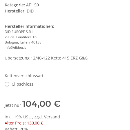
Kategorie:
AF1 50
Hersteller:
DID
Herstellerinformationen:
DID EUROPE S.R.L.
Via del Fonditore 16
Bologna, Italien, 40138
info@dideu.it
Übersetzung 12/40-122 Kette 415 ERZ G&G
Kettenverschlussart
Clipschloss
104,00 €
jetzt nur
inkl. 19% USt. , zzgl.
Versand
Alter Preis: 130,00 €
Rabatt:
20%