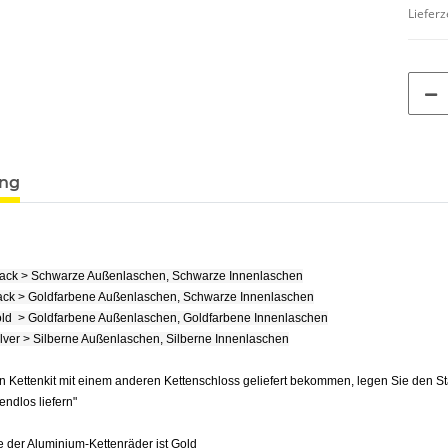
Lieferz
ung
lack > Schwarze Außenlaschen, Schwarze Innenlaschen
ack > Goldfarbene Außenlaschen, Schwarze Innenlaschen
ld > Goldfarbene Außenlaschen, Goldfarbene Innenlaschen
ilver > Silberne Außenlaschen, Silberne Innenlaschen
n Kettenkit mit einem anderen Kettenschloss geliefert bekommen, legen Sie den S
e endlos liefern"
 der Aluminium-Kettenräder ist Gold