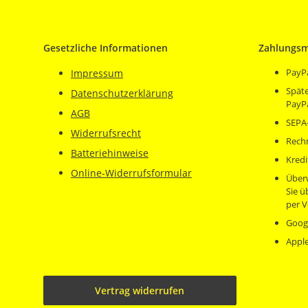
Gesetzliche Informationen
Zahlungsm
PayP
Impressum
Späte
Datenschutzerklärung
PayP
AGB
SEPA-
Widerrufsrecht
Rech
Batteriehinweise
Kredi
Online-Widerrufsformular
Über
Sie 
per V
Goog
Appl
Vertrag widerrufen