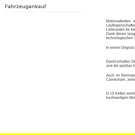
Fahrzeugankauf
Motorradketten 
Laufeigenschaft
Lieferanten für Ke
Dank dieser lang
technologischen 
In einem Original
Damit erhalten Si
und die spürbar 
Auch im Rennspor
Carmichael, Jame
D.I.D Ketten wer
hochwertigen Mot