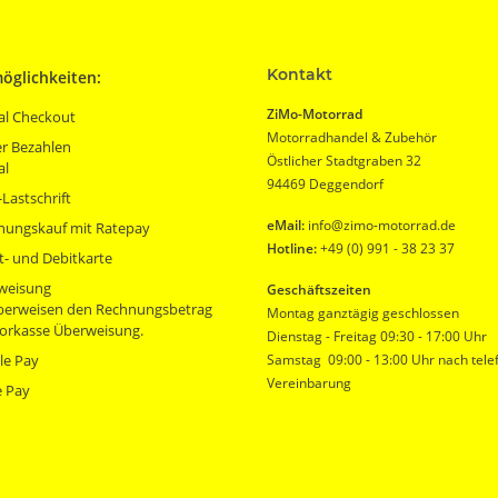
Kontakt
öglichkeiten:
ZiMo-Motorrad
al Checkout
Motorradhandel & Zubehör
r Bezahlen
Östlicher Stadtgraben 32
al
94469 Deggendorf
Lastschrift
eMail:
info@zimo-motorrad.de
nungskauf mit Ratepay
Hotline:
+49 (0) 991 - 38 23 37
t- und Debitkarte
weisung
Geschäftszeiten
überweisen den Rechnungsbetrag
Montag ganztägig geschlossen
orkasse Überweisung.
Dienstag - Freitag 09:30 - 17:00 Uhr
le Pay
Samstag 09:00 - 13:00 Uhr nach tele
Vereinbarung
e Pay