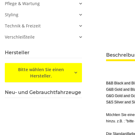
Pflege & Wartung
Styling
Technik & Freizeit
Verschleißteile
Hersteller
Beschreib
Bitte wählen Sie einen
Hersteller.
B&B Black and B
G&B Gold and Bl
Neu- und Gebrauchtfahrzeuge
G&G Gold and Go
S&S Silver and S
Möchten Sie eine
hinzu. z.B. : "bitt
Die Standardfarbe