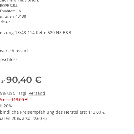
ROPE S.R.L.
 Fonditore 16
, Italien, 40138
deu.it
etzung 13/48-114 Kette 520 NZ B&B
nverschlussart
ipschloss
90,40 €
 nur
19% USt. , zzgl.
Versand
Preis: 113,00 €
t:
20%
bindliche Preisempfehlung des Herstellers
:
113,00 €
sparen
20%
, also
22,60 €
)