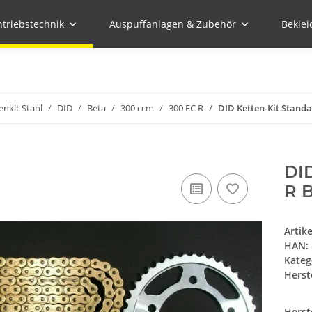
ntriebstechnik
Auspuffanlagen & Zubehör
Bekle
enkit Stahl
DID
Beta
300 ccm
300 EC R
DID Ketten-Kit Standa
DID
R B
Artik
HAN:
Kateg
Herste
Herst