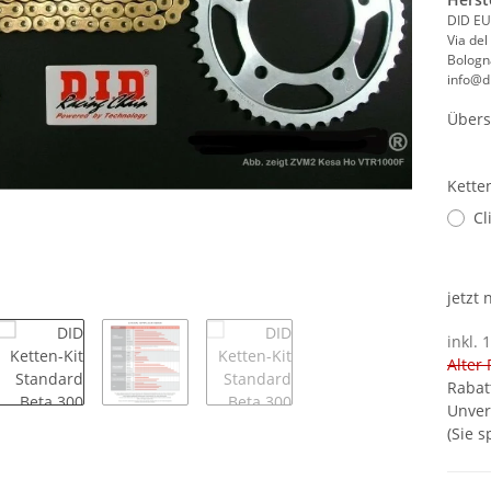
DID EU
Via del
Bologna
info@di
Übers
Kette
Cl
jetzt
inkl. 
Alter 
Rabat
Unver
(Sie 