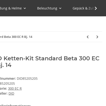
idung & Helme
Beleuchtung
Gepäck & Zubehör
rd Beta 300 EC R Bj. 14
 Ketten-Kit Standard Beta 300 EC
j. 14
elnummer:
DID85205205
85205205
orie:
300 EC R
ller:
DID
ellerinformationen: