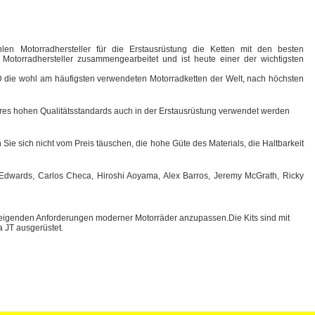
len Motorradhersteller für die Erstausrüstung die Ketten mit den besten
otorradhersteller zusammengearbeitet und ist heute einer der wichtigsten
I.D die wohl am häufigsten verwendeten Motorradketten der Welt, nach höchsten
ihres hohen Qualitätsstandards auch in der Erstausrüstung verwendet werden
Sie sich nicht vom Preis täuschen, die hohe Güte des Materials, die Haltbarkeit
n Edwards, Carlos Checa, Hiroshi Aoyama, Alex Barros, Jeremy McGrath, Ricky
teigenden Anforderungen moderner Motorräder anzupassen.Die Kits sind mit
 JT ausgerüstet.