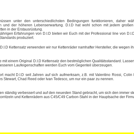
müssen unter den unterschiedlichsten Bedingungen funktionieren, daher wäh
en und der höheren Lebenserwartung. D.I.D hat wohl schon mit jedem großen M
tten in der Erstausrüstung.
jährigen Erfahrungen von D.I.D bieten wir Euch mit der Professional line von D.
Standards produziert.
 D.I.D Kettensatz verwenden wir nur Kettenräder namhafter Hersteller, die wegen 
e mit einem Original D.I.D Kettensatz den bestmöglichen Qualitätsstandard. Lassen 
besseren Laufeigenschaften werden Euch vom Gegenteil überzeugen.
t macht D.I.D seit Jahren auf sich aufmerksam, z.B. mit Valentino Rossi, Coli
s Stewart, Chad Reed oder Ivan Tedesco, um nur ein paar zu nennen.
den ständig verbessert und auf den neuesten Stand gebracht, um sich den immer s
orritzeln und Kettenrädern aus C45/C49 Carbon-Stahl in der Hauptsache der Firma