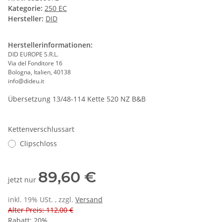
Kategorie:
250 EC
Hersteller:
DID
Herstellerinformationen:
DID EUROPE S.R.L.
Via del Fonditore 16
Bologna, Italien, 40138
info@dideu.it
Übersetzung 13/48-114 Kette 520 NZ B&B
Kettenverschlussart
Clipschloss
89,60 €
jetzt nur
inkl. 19% USt. , zzgl.
Versand
Alter Preis: 112,00 €
Rabatt:
20%