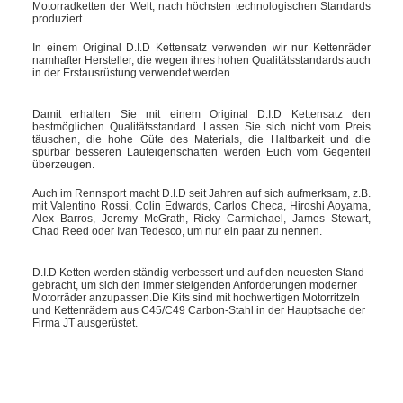
Motorradketten der Welt, nach höchsten technologischen Standards
produziert.
In einem Original D.I.D Kettensatz verwenden wir nur Kettenräder
namhafter Hersteller, die wegen ihres hohen Qualitätsstandards auch
in der Erstausrüstung verwendet werden
Damit erhalten Sie mit einem Original D.I.D Kettensatz den
bestmöglichen Qualitätsstandard. Lassen Sie sich nicht vom Preis
täuschen, die hohe Güte des Materials, die Haltbarkeit und die
spürbar besseren Laufeigenschaften werden Euch vom Gegenteil
überzeugen.
Auch im Rennsport macht D.I.D seit Jahren auf sich aufmerksam, z.B.
mit Valentino Rossi, Colin Edwards, Carlos Checa, Hiroshi Aoyama,
Alex Barros, Jeremy McGrath, Ricky Carmichael, James Stewart,
Chad Reed oder Ivan Tedesco, um nur ein paar zu nennen.
D.I.D Ketten werden ständig verbessert und auf den neuesten Stand
gebracht, um sich den immer steigenden Anforderungen moderner
Motorräder anzupassen.Die Kits sind mit hochwertigen Motorritzeln
und Kettenrädern aus C45/C49 Carbon-Stahl in der Hauptsache der
Firma JT ausgerüstet.