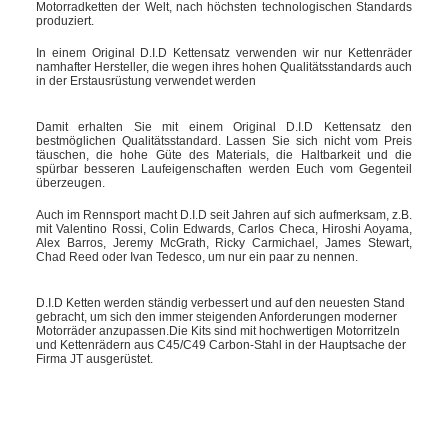
Motorradketten der Welt, nach höchsten technologischen Standards
produziert.
In einem Original D.I.D Kettensatz verwenden wir nur Kettenräder
namhafter Hersteller, die wegen ihres hohen Qualitätsstandards auch
in der Erstausrüstung verwendet werden
Damit erhalten Sie mit einem Original D.I.D Kettensatz den
bestmöglichen Qualitätsstandard. Lassen Sie sich nicht vom Preis
täuschen, die hohe Güte des Materials, die Haltbarkeit und die
spürbar besseren Laufeigenschaften werden Euch vom Gegenteil
überzeugen.
Auch im Rennsport macht D.I.D seit Jahren auf sich aufmerksam, z.B.
mit Valentino Rossi, Colin Edwards, Carlos Checa, Hiroshi Aoyama,
Alex Barros, Jeremy McGrath, Ricky Carmichael, James Stewart,
Chad Reed oder Ivan Tedesco, um nur ein paar zu nennen.
D.I.D Ketten werden ständig verbessert und auf den neuesten Stand
gebracht, um sich den immer steigenden Anforderungen moderner
Motorräder anzupassen.Die Kits sind mit hochwertigen Motorritzeln
und Kettenrädern aus C45/C49 Carbon-Stahl in der Hauptsache der
Firma JT ausgerüstet.