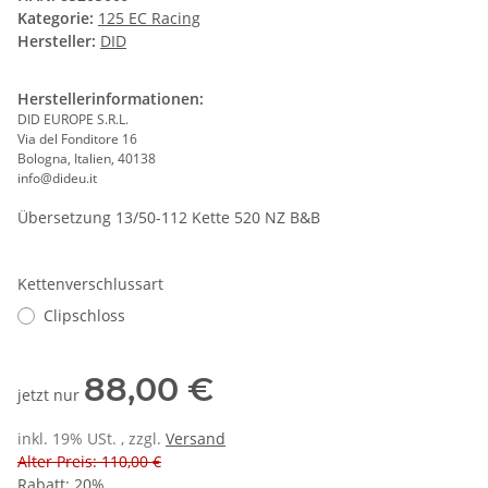
Kategorie:
125 EC Racing
Hersteller:
DID
Herstellerinformationen:
DID EUROPE S.R.L.
Via del Fonditore 16
Bologna, Italien, 40138
info@dideu.it
Übersetzung 13/50-112 Kette 520 NZ B&B
Kettenverschlussart
Clipschloss
88,00 €
jetzt nur
inkl. 19% USt. , zzgl.
Versand
Alter Preis: 110,00 €
Rabatt:
20%