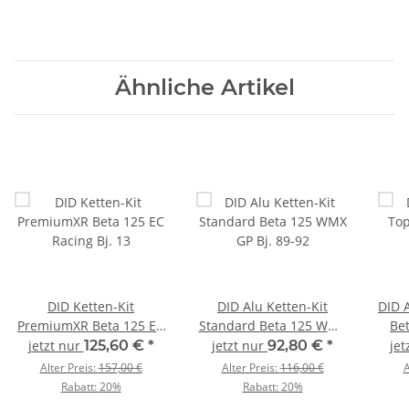
Ähnliche Artikel
DID Ketten-Kit
DID Alu Ketten-Kit
DID 
PremiumXR Beta 125 EC
Standard Beta 125 WMX
Bet
Racing Bj. 13
GP Bj. 89-92
jetzt nur
125,60 €
*
jetzt nur
92,80 €
*
jet
Alter Preis:
157,00 €
Alter Preis:
116,00 €
A
Rabatt:
20%
Rabatt:
20%