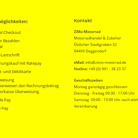
Kontakt
öglichkeiten:
ZiMo-Motorrad
al Checkout
Motorradhandel & Zubehör
r Bezahlen
Östlicher Stadtgraben 32
al
94469 Deggendorf
Lastschrift
eMail:
info@zimo-motorrad.de
nungskauf mit Ratepay
Hotline:
+49 (0) 991 - 38 23 37
t- und Debitkarte
weisung
Geschäftszeiten
überweisen den Rechnungsbetrag
Montag ganztägig geschlossen
orkasse Überweisung.
Dienstag - Freitag 09:30 - 17:00 Uhr
le Pay
Samstag 09:00 - 13:00 Uhr nach tele
Vereinbarung
e Pay