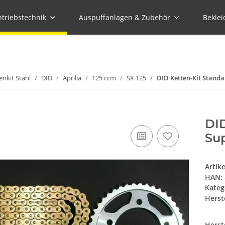
ntriebstechnik
Auspuffanlagen & Zubehör
Bekle
enkit Stahl
DID
Aprilia
125 ccm
SX 125
DID Ketten-Kit Standa
DID
Sup
Artik
HAN:
Kateg
Herste
Herst