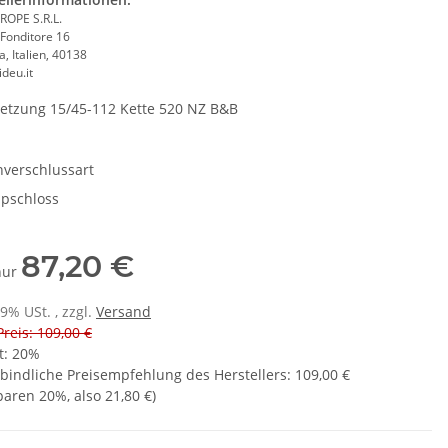
ROPE S.R.L.
 Fonditore 16
, Italien, 40138
deu.it
etzung 15/45-112 Kette 520 NZ B&B
nverschlussart
ipschloss
87,20 €
 nur
19% USt. , zzgl.
Versand
Preis: 109,00 €
t:
20%
bindliche Preisempfehlung des Herstellers
:
109,00 €
sparen
20%
, also
21,80 €
)