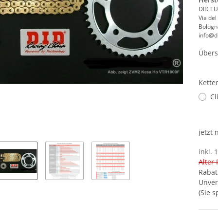
DID EU
Via del
Bologna
info@di
Übers
Kette
Cl
jetzt
inkl. 
Alter 
Rabat
Unver
(Sie 