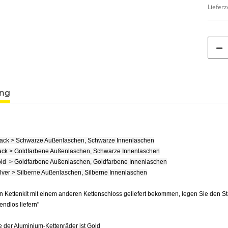
Lieferz
ung
lack > Schwarze Außenlaschen, Schwarze Innenlaschen
ack > Goldfarbene Außenlaschen, Schwarze Innenlaschen
ld > Goldfarbene Außenlaschen, Goldfarbene Innenlaschen
ilver > Silberne Außenlaschen, Silberne Innenlaschen
n Kettenkit mit einem anderen Kettenschloss geliefert bekommen, legen Sie den S
e endlos liefern"
 der Aluminium-Kettenräder ist Gold