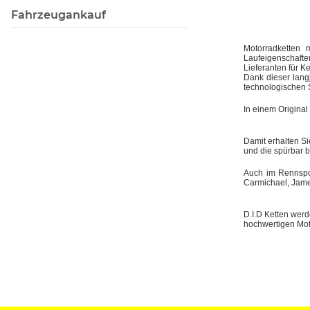
Fahrzeugankauf
Motorradketten 
Laufeigenschaft
Lieferanten für Ke
Dank dieser lang
technologischen 
In einem Original
Damit erhalten Si
und die spürbar 
Auch im Rennspor
Carmichael, Jame
D.I.D Ketten wer
hochwertigen Mot