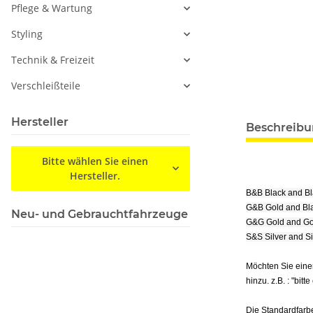
Pflege & Wartung
Styling
Technik & Freizeit
Verschleißteile
Hersteller
Beschreib
Bitte wählen Sie einen
Hersteller.
B&B Black and B
G&B Gold and Bl
Neu- und Gebrauchtfahrzeuge
G&G Gold and Go
S&S Silver and S
Möchten Sie eine
hinzu. z.B. : "bitt
Die Standardfarbe