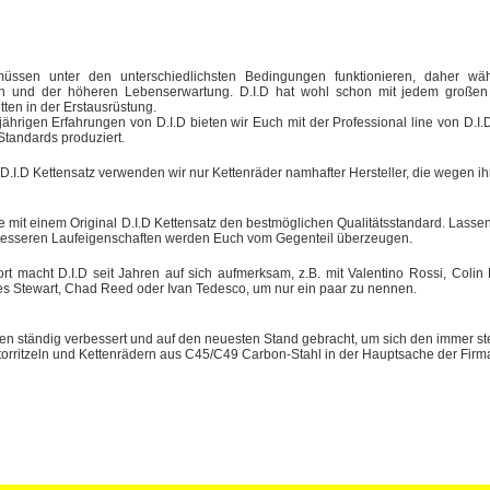
müssen unter den unterschiedlichsten Bedingungen funktionieren, daher wäh
en und der höheren Lebenserwartung. D.I.D hat wohl schon mit jedem großen M
tten in der Erstausrüstung.
jährigen Erfahrungen von D.I.D bieten wir Euch mit der Professional line von D.
Standards produziert.
 D.I.D Kettensatz verwenden wir nur Kettenräder namhafter Hersteller, die wegen 
e mit einem Original D.I.D Kettensatz den bestmöglichen Qualitätsstandard. Lassen 
besseren Laufeigenschaften werden Euch vom Gegenteil überzeugen.
t macht D.I.D seit Jahren auf sich aufmerksam, z.B. mit Valentino Rossi, Coli
s Stewart, Chad Reed oder Ivan Tedesco, um nur ein paar zu nennen.
den ständig verbessert und auf den neuesten Stand gebracht, um sich den immer s
orritzeln und Kettenrädern aus C45/C49 Carbon-Stahl in der Hauptsache der Firma