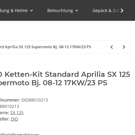
idung & Helme
Beleuchtung
Gepäck & Zubehör
rd Aprilia SX 125 Supermoto Bj. 08-12 17KW/23 PS
 Ketten-Kit Standard Aprilia SX 125
ermoto Bj. 08-12 17KW/23 PS
elnummer:
DID88010213
88010213
orie:
SX 125
ller:
DID
ellerinformationen: