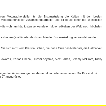
len Motorradhersteller für die Erstausrüstung die Ketten mit den besten
otorradhersteller zusammengearbeitet und ist heute einer der wichtigsten
I.D die wohl am häufigsten verwendeten Motorradketten der Welt, nach höchsten
ihres hohen Qualitätsstandards auch in der Erstausrüstung verwendet werden
Sie sich nicht vom Preis täuschen, die hohe Güte des Materials, die Haltbarkeit
n Edwards, Carlos Checa, Hiroshi Aoyama, Alex Barros, Jeremy McGrath, Ricky
teigenden Anforderungen moderner Motorräder anzupassen.Die Kits sind mit
 JT ausgerüstet.