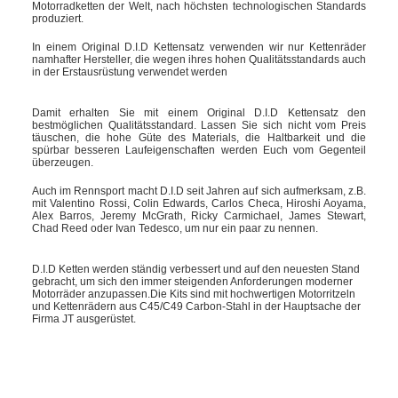
Motorradketten der Welt, nach höchsten technologischen Standards
produziert.
In einem Original D.I.D Kettensatz verwenden wir nur Kettenräder
namhafter Hersteller, die wegen ihres hohen Qualitätsstandards auch
in der Erstausrüstung verwendet werden
Damit erhalten Sie mit einem Original D.I.D Kettensatz den
bestmöglichen Qualitätsstandard. Lassen Sie sich nicht vom Preis
täuschen, die hohe Güte des Materials, die Haltbarkeit und die
spürbar besseren Laufeigenschaften werden Euch vom Gegenteil
überzeugen.
Auch im Rennsport macht D.I.D seit Jahren auf sich aufmerksam, z.B.
mit Valentino Rossi, Colin Edwards, Carlos Checa, Hiroshi Aoyama,
Alex Barros, Jeremy McGrath, Ricky Carmichael, James Stewart,
Chad Reed oder Ivan Tedesco, um nur ein paar zu nennen.
D.I.D Ketten werden ständig verbessert und auf den neuesten Stand
gebracht, um sich den immer steigenden Anforderungen moderner
Motorräder anzupassen.Die Kits sind mit hochwertigen Motorritzeln
und Kettenrädern aus C45/C49 Carbon-Stahl in der Hauptsache der
Firma JT ausgerüstet.