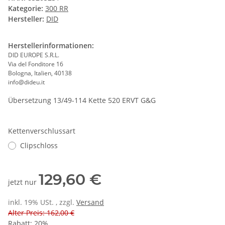
Kategorie:
300 RR
Hersteller:
DID
Herstellerinformationen:
DID EUROPE S.R.L.
Via del Fonditore 16
Bologna, Italien, 40138
info@dideu.it
Übersetzung 13/49-114 Kette 520 ERVT G&G
Kettenverschlussart
Clipschloss
129,60 €
jetzt nur
inkl. 19% USt. , zzgl.
Versand
Alter Preis: 162,00 €
Rabatt:
20%