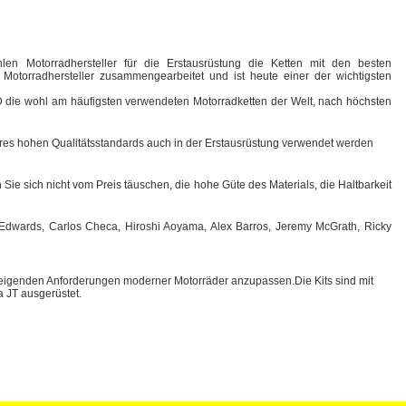
len Motorradhersteller für die Erstausrüstung die Ketten mit den besten
otorradhersteller zusammengearbeitet und ist heute einer der wichtigsten
I.D die wohl am häufigsten verwendeten Motorradketten der Welt, nach höchsten
ihres hohen Qualitätsstandards auch in der Erstausrüstung verwendet werden
Sie sich nicht vom Preis täuschen, die hohe Güte des Materials, die Haltbarkeit
n Edwards, Carlos Checa, Hiroshi Aoyama, Alex Barros, Jeremy McGrath, Ricky
teigenden Anforderungen moderner Motorräder anzupassen.Die Kits sind mit
 JT ausgerüstet.