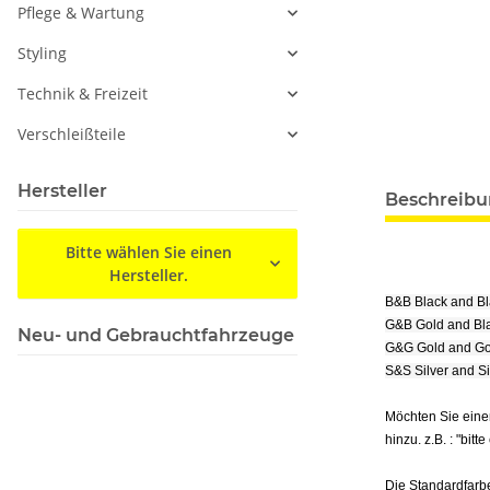
Pflege & Wartung
Styling
Technik & Freizeit
Verschleißteile
Hersteller
Beschreib
Bitte wählen Sie einen
Hersteller.
B&B Black and B
G&B Gold and Bl
Neu- und Gebrauchtfahrzeuge
G&G Gold and Go
S&S Silver and S
Möchten Sie eine
hinzu. z.B. : "bitt
Die Standardfarbe