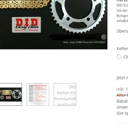
DID EU
Via del
Bologna
info@di
Übers
Kette
Cl
jetzt
inkl. 
Alter 
Rabat
Unver
(Sie 