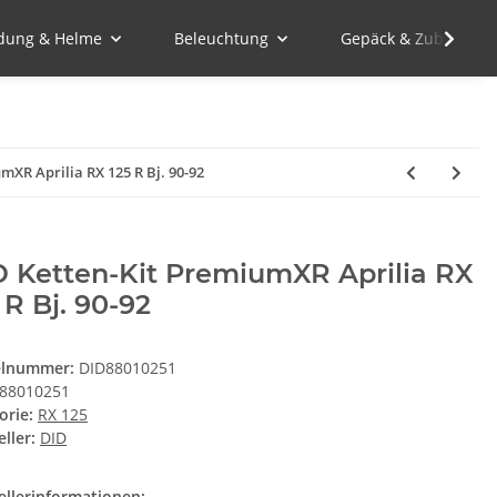
idung & Helme
Beleuchtung
Gepäck & Zubehör
mXR Aprilia RX 125 R Bj. 90-92
D Ketten-Kit PremiumXR Aprilia RX
 R Bj. 90-92
elnummer:
DID88010251
88010251
orie:
RX 125
ller:
DID
ellerinformationen: