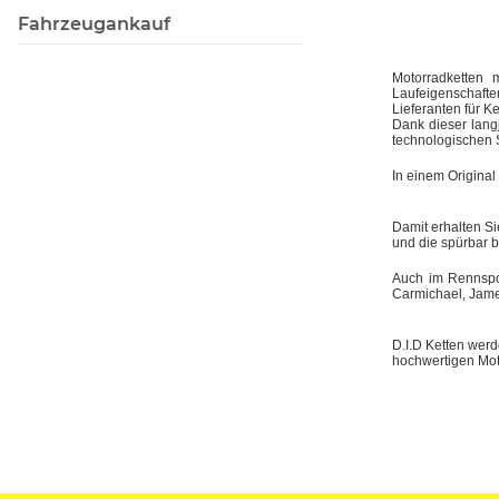
Fahrzeugankauf
Motorradketten 
Laufeigenschaft
Lieferanten für Ke
Dank dieser lang
technologischen 
In einem Original
Damit erhalten Si
und die spürbar 
Auch im Rennspor
Carmichael, Jame
D.I.D Ketten wer
hochwertigen Mot