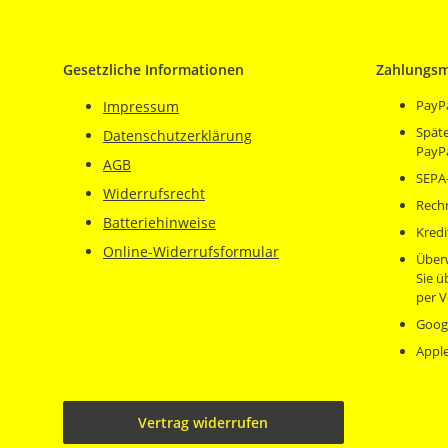
Gesetzliche Informationen
Zahlungsm
PayP
Impressum
Späte
Datenschutzerklärung
PayP
AGB
SEPA-
Widerrufsrecht
Rech
Batteriehinweise
Kredi
Online-Widerrufsformular
Über
Sie 
per V
Goog
Appl
Vertrag widerrufen