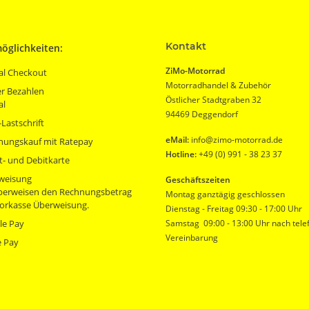
Kontakt
öglichkeiten:
ZiMo-Motorrad
al Checkout
Motorradhandel & Zubehör
r Bezahlen
Östlicher Stadtgraben 32
al
94469 Deggendorf
Lastschrift
eMail:
info@zimo-motorrad.de
nungskauf mit Ratepay
Hotline:
+49 (0) 991 - 38 23 37
t- und Debitkarte
weisung
Geschäftszeiten
überweisen den Rechnungsbetrag
Montag ganztägig geschlossen
orkasse Überweisung.
Dienstag - Freitag 09:30 - 17:00 Uhr
le Pay
Samstag 09:00 - 13:00 Uhr nach tele
Vereinbarung
e Pay