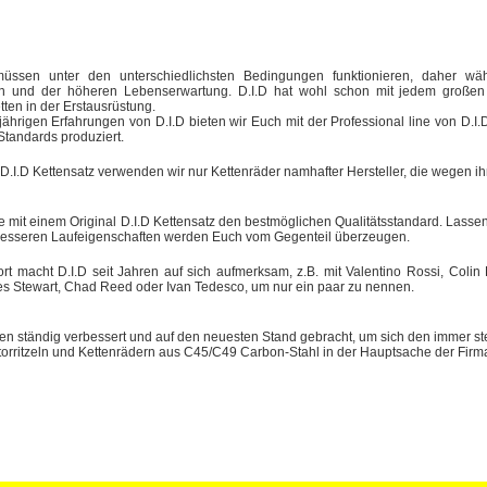
müssen unter den unterschiedlichsten Bedingungen funktionieren, daher wäh
en und der höheren Lebenserwartung. D.I.D hat wohl schon mit jedem großen M
tten in der Erstausrüstung.
jährigen Erfahrungen von D.I.D bieten wir Euch mit der Professional line von D.
Standards produziert.
 D.I.D Kettensatz verwenden wir nur Kettenräder namhafter Hersteller, die wegen 
e mit einem Original D.I.D Kettensatz den bestmöglichen Qualitätsstandard. Lassen 
besseren Laufeigenschaften werden Euch vom Gegenteil überzeugen.
t macht D.I.D seit Jahren auf sich aufmerksam, z.B. mit Valentino Rossi, Coli
s Stewart, Chad Reed oder Ivan Tedesco, um nur ein paar zu nennen.
den ständig verbessert und auf den neuesten Stand gebracht, um sich den immer s
orritzeln und Kettenrädern aus C45/C49 Carbon-Stahl in der Hauptsache der Firma