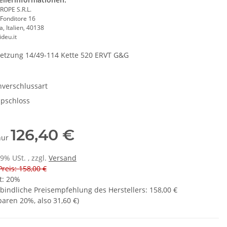
ROPE S.R.L.
 Fonditore 16
, Italien, 40138
deu.it
etzung 14/49-114 Kette 520 ERVT G&G
nverschlussart
ipschloss
126,40 €
 nur
19% USt. , zzgl.
Versand
Preis: 158,00 €
t:
20%
bindliche Preisempfehlung des Herstellers
:
158,00 €
sparen
20%
, also
31,60 €
)