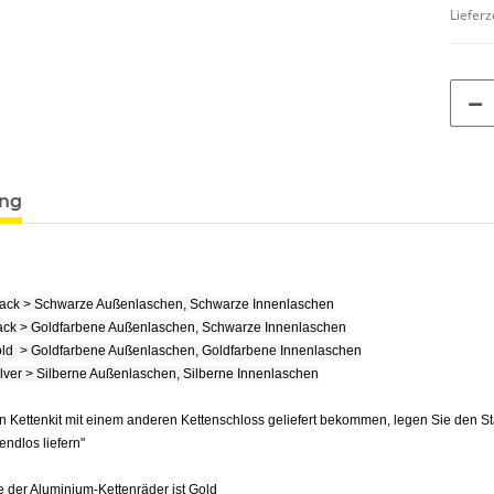
Lieferz
ung
lack > Schwarze Außenlaschen, Schwarze Innenlaschen
ack > Goldfarbene Außenlaschen, Schwarze Innenlaschen
ld > Goldfarbene Außenlaschen, Goldfarbene Innenlaschen
ilver > Silberne Außenlaschen, Silberne Innenlaschen
n Kettenkit mit einem anderen Kettenschloss geliefert bekommen, legen Sie den S
e endlos liefern"
 der Aluminium-Kettenräder ist Gold