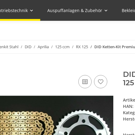
ntriebstechnik
Auspuffanlagen & Zubehör
Bekle
enkit Stahl
DID
Aprilia
125 ccm
RX 125
DID Ketten-Kit Premiu
DI
125
Artik
HAN:
Kateg
Herste
Herst