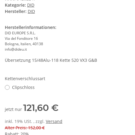
Kategorie:
DID
Hersteller:
DID
Herstellerinformationen:
DID EUROPE S.R.L.
Via del Fonditore 16
Bologna, Italien, 40138
info@dideu.it
Übersetzung 15/48Alu-118 Kette 520 VX3 G&B
Kettenverschlussart
Clipschloss
121,60 €
jetzt nur
inkl. 19% USt. , zzgl.
Versand
Alter Preis: 152,00 €
Rabatt:
20%