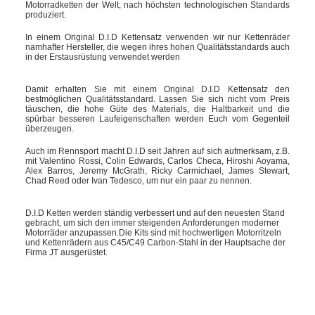
Motorradketten der Welt, nach höchsten technologischen Standards
produziert.
In einem Original D.I.D Kettensatz verwenden wir nur Kettenräder
namhafter Hersteller, die wegen ihres hohen Qualitätsstandards auch
in der Erstausrüstung verwendet werden
Damit erhalten Sie mit einem Original D.I.D Kettensatz den
bestmöglichen Qualitätsstandard. Lassen Sie sich nicht vom Preis
täuschen, die hohe Güte des Materials, die Haltbarkeit und die
spürbar besseren Laufeigenschaften werden Euch vom Gegenteil
überzeugen.
Auch im Rennsport macht D.I.D seit Jahren auf sich aufmerksam, z.B.
mit Valentino Rossi, Colin Edwards, Carlos Checa, Hiroshi Aoyama,
Alex Barros, Jeremy McGrath, Ricky Carmichael, James Stewart,
Chad Reed oder Ivan Tedesco, um nur ein paar zu nennen.
D.I.D Ketten werden ständig verbessert und auf den neuesten Stand
gebracht, um sich den immer steigenden Anforderungen moderner
Motorräder anzupassen.Die Kits sind mit hochwertigen Motorritzeln
und Kettenrädern aus C45/C49 Carbon-Stahl in der Hauptsache der
Firma JT ausgerüstet.