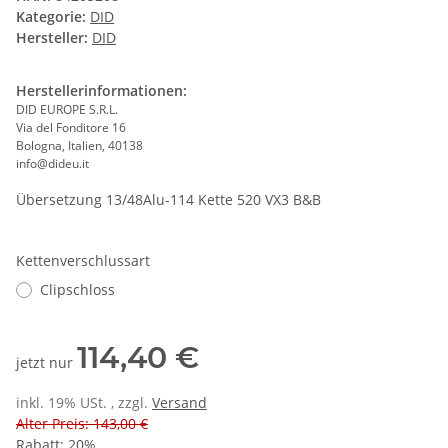
Kategorie:
DID
Hersteller:
DID
Herstellerinformationen:
DID EUROPE S.R.L.
Via del Fonditore 16
Bologna, Italien, 40138
info@dideu.it
Übersetzung 13/48Alu-114 Kette 520 VX3 B&B
Kettenverschlussart
Clipschloss
114,40 €
jetzt nur
inkl. 19% USt. , zzgl.
Versand
Alter Preis: 143,00 €
Rabatt:
20%