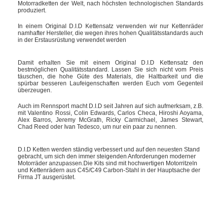
Motorradketten der Welt, nach höchsten technologischen Standards
produziert.
In einem Original D.I.D Kettensatz verwenden wir nur Kettenräder
namhafter Hersteller, die wegen ihres hohen Qualitätsstandards auch
in der Erstausrüstung verwendet werden
Damit erhalten Sie mit einem Original D.I.D Kettensatz den
bestmöglichen Qualitätsstandard. Lassen Sie sich nicht vom Preis
täuschen, die hohe Güte des Materials, die Haltbarkeit und die
spürbar besseren Laufeigenschaften werden Euch vom Gegenteil
überzeugen.
Auch im Rennsport macht D.I.D seit Jahren auf sich aufmerksam, z.B.
mit Valentino Rossi, Colin Edwards, Carlos Checa, Hiroshi Aoyama,
Alex Barros, Jeremy McGrath, Ricky Carmichael, James Stewart,
Chad Reed oder Ivan Tedesco, um nur ein paar zu nennen.
D.I.D Ketten werden ständig verbessert und auf den neuesten Stand
gebracht, um sich den immer steigenden Anforderungen moderner
Motorräder anzupassen.Die Kits sind mit hochwertigen Motorritzeln
und Kettenrädern aus C45/C49 Carbon-Stahl in der Hauptsache der
Firma JT ausgerüstet.