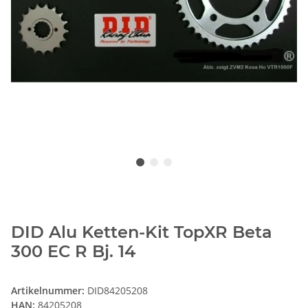
DID Alu Ketten-Kit TopXR Beta
300 EC R Bj. 14
Artikelnummer:
DID84205208
HAN:
84205208