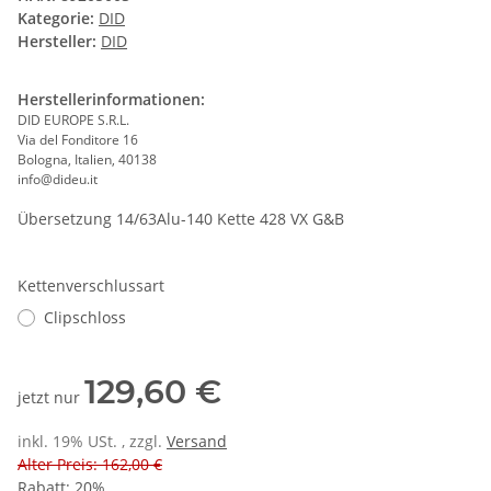
Kategorie:
DID
Hersteller:
DID
Herstellerinformationen:
DID EUROPE S.R.L.
Via del Fonditore 16
Bologna, Italien, 40138
info@dideu.it
Übersetzung 14/63Alu-140 Kette 428 VX G&B
Kettenverschlussart
Clipschloss
129,60 €
jetzt nur
inkl. 19% USt. , zzgl.
Versand
Alter Preis: 162,00 €
Rabatt:
20%