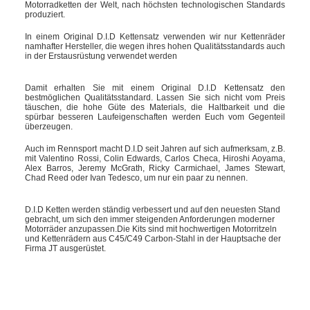
Motorradketten der Welt, nach höchsten technologischen Standards
produziert.
In einem Original D.I.D Kettensatz verwenden wir nur Kettenräder
namhafter Hersteller, die wegen ihres hohen Qualitätsstandards auch
in der Erstausrüstung verwendet werden
Damit erhalten Sie mit einem Original D.I.D Kettensatz den
bestmöglichen Qualitätsstandard. Lassen Sie sich nicht vom Preis
täuschen, die hohe Güte des Materials, die Haltbarkeit und die
spürbar besseren Laufeigenschaften werden Euch vom Gegenteil
überzeugen.
Auch im Rennsport macht D.I.D seit Jahren auf sich aufmerksam, z.B.
mit Valentino Rossi, Colin Edwards, Carlos Checa, Hiroshi Aoyama,
Alex Barros, Jeremy McGrath, Ricky Carmichael, James Stewart,
Chad Reed oder Ivan Tedesco, um nur ein paar zu nennen.
D.I.D Ketten werden ständig verbessert und auf den neuesten Stand
gebracht, um sich den immer steigenden Anforderungen moderner
Motorräder anzupassen.Die Kits sind mit hochwertigen Motorritzeln
und Kettenrädern aus C45/C49 Carbon-Stahl in der Hauptsache der
Firma JT ausgerüstet.