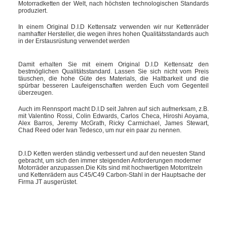
Motorradketten der Welt, nach höchsten technologischen Standards
produziert.
In einem Original D.I.D Kettensatz verwenden wir nur Kettenräder
namhafter Hersteller, die wegen ihres hohen Qualitätsstandards auch
in der Erstausrüstung verwendet werden
Damit erhalten Sie mit einem Original D.I.D Kettensatz den
bestmöglichen Qualitätsstandard. Lassen Sie sich nicht vom Preis
täuschen, die hohe Güte des Materials, die Haltbarkeit und die
spürbar besseren Laufeigenschaften werden Euch vom Gegenteil
überzeugen.
Auch im Rennsport macht D.I.D seit Jahren auf sich aufmerksam, z.B.
mit Valentino Rossi, Colin Edwards, Carlos Checa, Hiroshi Aoyama,
Alex Barros, Jeremy McGrath, Ricky Carmichael, James Stewart,
Chad Reed oder Ivan Tedesco, um nur ein paar zu nennen.
D.I.D Ketten werden ständig verbessert und auf den neuesten Stand
gebracht, um sich den immer steigenden Anforderungen moderner
Motorräder anzupassen.Die Kits sind mit hochwertigen Motorritzeln
und Kettenrädern aus C45/C49 Carbon-Stahl in der Hauptsache der
Firma JT ausgerüstet.