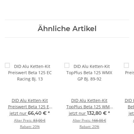
Ähnliche Artikel
DID Alu Ketten-Kit
DID Alu Ketten-Kit
DID 
Preiswert Beta 125 EC
TopPlus Beta 125 WMX
Bet
Racing Bj. 13
GP Bj. 89-92
jetzt nur
66,40 €
*
jetzt nur
132,80 €
*
je
Alter Preis:
83,00 €
Alter Preis:
166,00 €
Rabatt:
20%
Rabatt:
20%