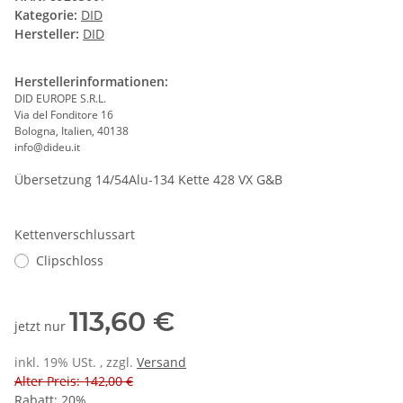
Kategorie:
DID
Hersteller:
DID
Herstellerinformationen:
DID EUROPE S.R.L.
Via del Fonditore 16
Bologna, Italien, 40138
info@dideu.it
Übersetzung 14/54Alu-134 Kette 428 VX G&B
Kettenverschlussart
Clipschloss
113,60 €
jetzt nur
inkl. 19% USt. , zzgl.
Versand
Alter Preis: 142,00 €
Rabatt:
20%