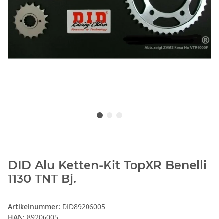
DID Alu Ketten-Kit TopXR Benelli
1130 TNT Bj.
Artikelnummer:
DID89206005
HAN:
89206005