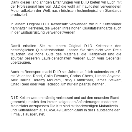
Dank dieser langjährigen Erfahrungen von D.I.D bieten wir Euch mit
der Professional line von D.I.D die wohl am häufigsten verwendeten
Motorradketten der Welt, nach höchsten technologischen Standards
produziert.
In einem Original D.I.D Kettensatz verwenden wir nur Kettenräder
namhafter Hersteller, die wegen ihres hohen Qualitätsstandards auch
in der Erstausrüstung verwendet werden
Damit erhalten Sie mit einem Original D.I.D Kettensatz den
bestmöglichen Qualitätsstandard. Lassen Sie sich nicht vom Preis
täuschen, die hohe Güte des Materials, die Haltbarkeit und die
spürbar besseren Laufeigenschaften werden Euch vom Gegenteil
überzeugen.
Auch im Rennsport macht D.I.D seit Jahren auf sich aufmerksam, z.B.
mit Valentino Rossi, Colin Edwards, Carlos Checa, Hiroshi Aoyama,
Alex Barros, Jeremy McGrath, Ricky Carmichael, James Stewart,
Chad Reed oder Ivan Tedesco, um nur ein paar zu nennen.
D.I.D Ketten werden ständig verbessert und auf den neuesten Stand
gebracht, um sich den immer steigenden Anforderungen moderner
Motorräder anzupassen.Die Kits sind mit hochwertigen Motorritzeln
und Kettenrädern aus C45/C49 Carbon-Stahl in der Hauptsache der
Firma JT ausgerüstet.